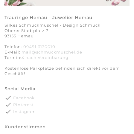
Trauringe Hemau - Juwelier Hemau
Silkes Schmuckmuschel - Design Schmuck
Oberer Stadtplatz 7
93155 Hemau
Telefon:
09491 6130010
E-Mail:
mail@schmuckmuschel.de
Termine:
nach Vereinbarung​​​​​​​
Kostenlose Parkplätze befinden sich direkt vor dem
Geschäft!
Social Media
done
Facebook
done
Pinterest
done
Instagram
Kundenstimmen