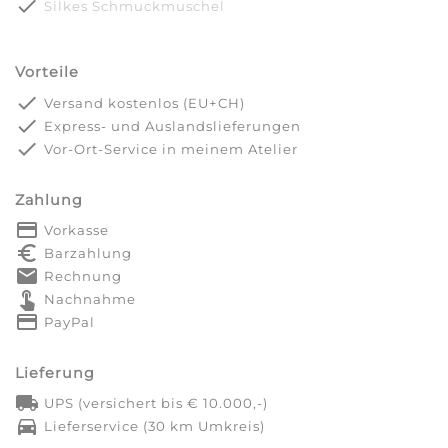
done
Silkes Schmuckmuschel
Vorteile
done
Versand kostenlos (EU+CH)
done
Express- und Auslandslieferungen
done
Vor-Ort-Service in meinem Atelier
Zahlung
payment
Vorkasse
euro_symbol
Barzahlung
markunread
Rechnung
touch_app
Nachnahme
credit_card
PayPal
Lieferung
local_shipping
UPS (versichert bis € 10.000,-)
directions_car
Lieferservice (30 km Umkreis)