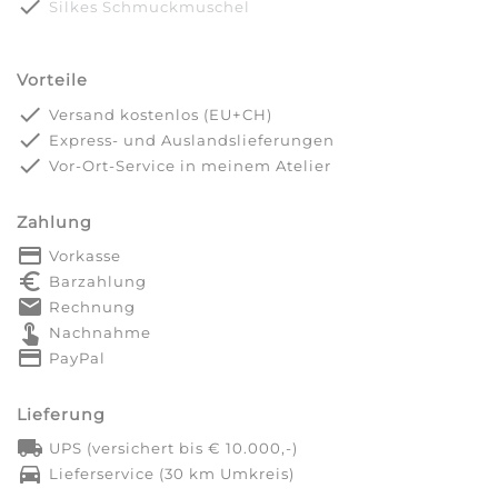
done
Silkes Schmuckmuschel
Vorteile
done
Versand kostenlos (EU+CH)
done
Express- und Auslandslieferungen
done
Vor-Ort-Service in meinem Atelier
Zahlung
payment
Vorkasse
euro_symbol
Barzahlung
markunread
Rechnung
touch_app
Nachnahme
credit_card
PayPal
Lieferung
local_shipping
UPS (versichert bis € 10.000,-)
directions_car
Lieferservice (30 km Umkreis)