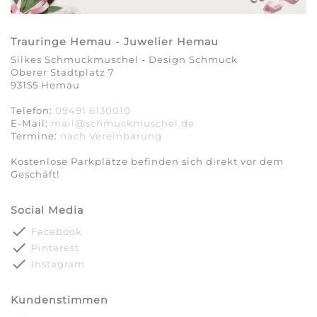
Trauringe Hemau - Juwelier Hemau
Silkes Schmuckmuschel - Design Schmuck
Oberer Stadtplatz 7
93155 Hemau
Telefon:
09491 6130010
E-Mail:
mail@schmuckmuschel.de
Termine:
nach Vereinbarung​​​​​​​
Kostenlose Parkplätze befinden sich direkt vor dem
Geschäft!
Social Media
done
Facebook
done
Pinterest
done
Instagram
Kundenstimmen