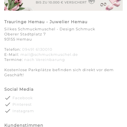
Trauringe Hemau - Juwelier Hemau
Silkes Schmuckmuschel - Design Schmuck
Oberer Stadtplatz 7
93155 Hemau
Telefon:
09491 6130010
E-Mail:
mail@schmuckmuschel.de
Termine:
nach Vereinbarung​​​​​​​
Kostenlose Parkplätze befinden sich direkt vor dem
Geschäft!
Social Media
done
Facebook
done
Pinterest
done
Instagram
Kundenstimmen