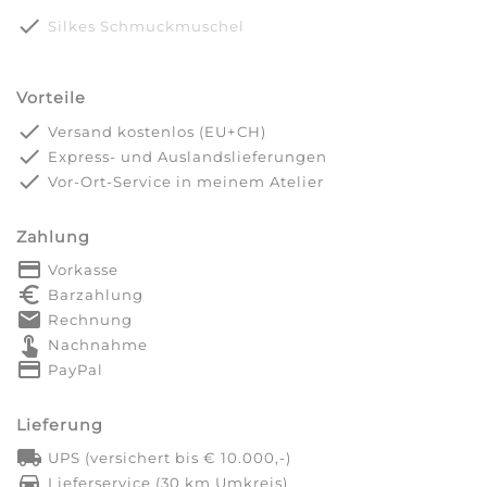
done
Silkes Schmuckmuschel
Vorteile
done
Versand kostenlos (EU+CH)
done
Express- und Auslandslieferungen
done
Vor-Ort-Service in meinem Atelier
Zahlung
payment
Vorkasse
euro_symbol
Barzahlung
markunread
Rechnung
touch_app
Nachnahme
credit_card
PayPal
Lieferung
local_shipping
UPS (versichert bis € 10.000,-)
directions_car
Lieferservice (30 km Umkreis)