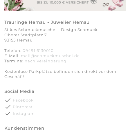
Trauringe Hemau - Juwelier Hemau
Silkes Schmuckmuschel - Design Schmuck
Oberer Stadtplatz 7
93155 Hemau
Telefon:
09491 6130010
E-Mail:
mail@schmuckmuschel.de
Termine:
nach Vereinbarung​​​​​​​
Kostenlose Parkplätze befinden sich direkt vor dem
Geschäft!
Social Media
done
Facebook
done
Pinterest
done
Instagram
Kundenstimmen