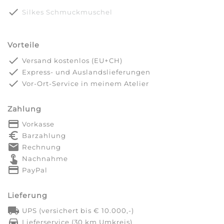
done
Silkes Schmuckmuschel
Vorteile
done
Versand kostenlos (EU+CH)
done
Express- und Auslandslieferungen
done
Vor-Ort-Service in meinem Atelier
Zahlung
payment
Vorkasse
euro_symbol
Barzahlung
markunread
Rechnung
touch_app
Nachnahme
credit_card
PayPal
Lieferung
local_shipping
UPS (versichert bis € 10.000,-)
directions_car
Lieferservice (30 km Umkreis)