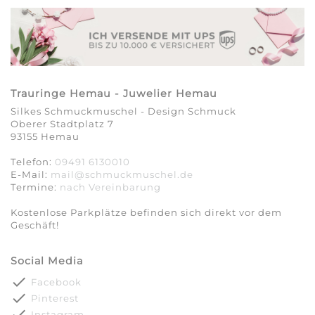
Trauringe Hemau - Juwelier Hemau
Silkes Schmuckmuschel - Design Schmuck
Oberer Stadtplatz 7
93155 Hemau
Telefon:
09491 6130010
E-Mail:
mail@schmuckmuschel.de
Termine:
nach Vereinbarung​​​​​​​
Kostenlose Parkplätze befinden sich direkt vor dem
Geschäft!
Social Media
done
Facebook
done
Pinterest
done
Instagram