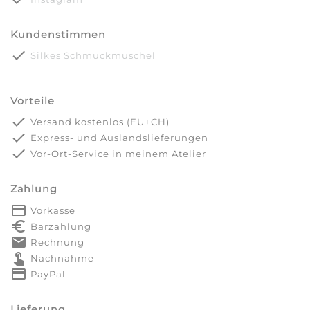
Kundenstimmen
done
Silkes Schmuckmuschel
Vorteile
done
Versand kostenlos (EU+CH)
done
Express- und Auslandslieferungen
done
Vor-Ort-Service in meinem Atelier
Zahlung
payment
Vorkasse
euro_symbol
Barzahlung
markunread
Rechnung
touch_app
Nachnahme
credit_card
PayPal
Lieferung