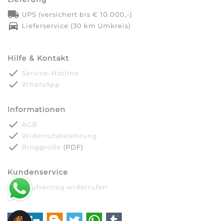
local_shipping
UPS (versichert bis € 10.000,-)
directions_car
Lieferservice (30 km Umkreis)
Hilfe & Kontakt
done
Service-Hotline
done
WhatsApp
Informationen
done
AGB
done
Widerrufsbelehrung
done
Ringgröße
(PDF)
Kundenservice
done
Kaufvertrag widerrufen