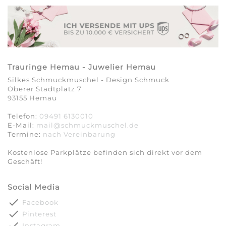
Trauringe Hemau - Juwelier Hemau
Silkes Schmuckmuschel - Design Schmuck
Oberer Stadtplatz 7
93155 Hemau
Telefon:
09491 6130010
E-Mail:
mail@schmuckmuschel.de
Termine:
nach Vereinbarung​​​​​​​
Kostenlose Parkplätze befinden sich direkt vor dem
Geschäft!
Social Media
done
Facebook
done
Pinterest
done
Instagram