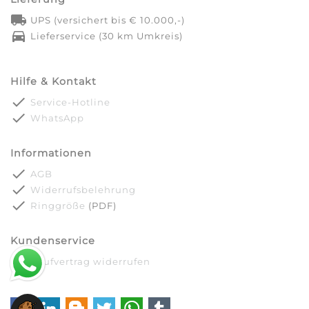
local_shipping
UPS (versichert bis € 10.000,-)
directions_car
Lieferservice (30 km Umkreis)
Hilfe & Kontakt
done
Service-Hotline
done
WhatsApp
Informationen
done
AGB
done
Widerrufsbelehrung
done
Ringgröße
(PDF)
Kundenservice
done
Kaufvertrag widerrufen