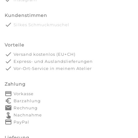
Kundenstimmen
done
Silkes Schmuckmuschel
Vorteile
done
Versand kostenlos (EU+CH)
done
Express- und Auslandslieferungen
done
Vor-Ort-Service in meinem Atelier
Zahlung
payment
Vorkasse
euro_symbol
Barzahlung
markunread
Rechnung
touch_app
Nachnahme
credit_card
PayPal
Lieferung