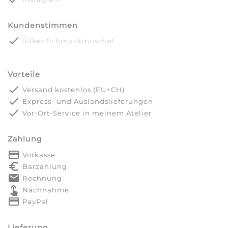
Kundenstimmen
done
Silkes Schmuckmuschel
Vorteile
done
Versand kostenlos (EU+CH)
done
Express- und Auslandslieferungen
done
Vor-Ort-Service in meinem Atelier
Zahlung
payment
Vorkasse
euro_symbol
Barzahlung
markunread
Rechnung
touch_app
Nachnahme
credit_card
PayPal
Lieferung