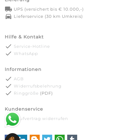
local_shipping
UPS (versichert bis € 10.000,-)
directions_car
Lieferservice (30 km Umkreis)
Hilfe & Kontakt
done
Service-Hotline
done
WhatsApp
Informationen
done
AGB
done
Widerrufsbelehrung
done
Ringgröße
(PDF)
Kundenservice
done
Kaufvertrag widerrufen