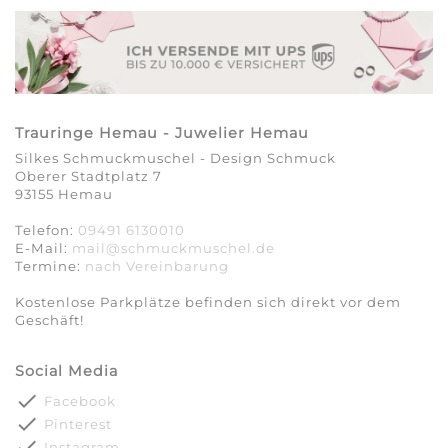
Trauringe Hemau - Juwelier Hemau
Silkes Schmuckmuschel - Design Schmuck
Oberer Stadtplatz 7
93155 Hemau
Telefon:
09491 6130010
E-Mail:
mail@schmuckmuschel.de
Termine:
nach Vereinbarung​​​​​​​
Kostenlose Parkplätze befinden sich direkt vor dem
Geschäft!
Social Media
done
Facebook
done
Pinterest
done
Instagram