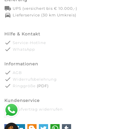
local_shipping
UPS (versichert bis € 10.000,-)
directions_car
Lieferservice (30 km Umkreis)
Hilfe & Kontakt
done
Service-Hotline
done
WhatsApp
Informationen
done
AGB
done
Widerrufsbelehrung
done
Ringgröße
(PDF)
Kundenservice
done
Kaufvertrag widerrufen