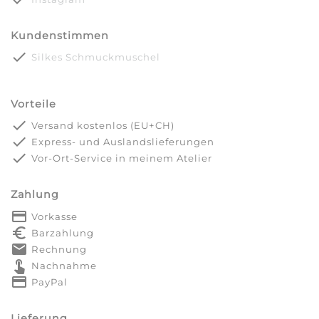
Kundenstimmen
done
Silkes Schmuckmuschel
Vorteile
done
Versand kostenlos (EU+CH)
done
Express- und Auslandslieferungen
done
Vor-Ort-Service in meinem Atelier
Zahlung
payment
Vorkasse
euro_symbol
Barzahlung
markunread
Rechnung
touch_app
Nachnahme
credit_card
PayPal
Lieferung