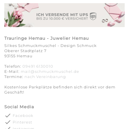
Trauringe Hemau - Juwelier Hemau
Silkes Schmuckmuschel - Design Schmuck
Oberer Stadtplatz 7
93155 Hemau
Telefon:
09491 6130010
E-Mail:
mail@schmuckmuschel.de
Termine:
nach Vereinbarung​​​​​​​
Kostenlose Parkplätze befinden sich direkt vor dem
Geschäft!
Social Media
done
Facebook
done
Pinterest
done
Instagram