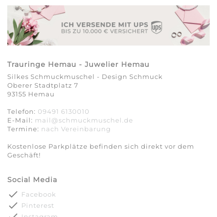
Trauringe Hemau - Juwelier Hemau
Silkes Schmuckmuschel - Design Schmuck
Oberer Stadtplatz 7
93155 Hemau
Telefon:
09491 6130010
E-Mail:
mail@schmuckmuschel.de
Termine:
nach Vereinbarung​​​​​​​
Kostenlose Parkplätze befinden sich direkt vor dem
Geschäft!
Social Media
done
Facebook
done
Pinterest
done
Instagram