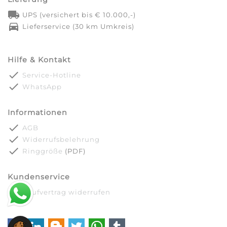
local_shipping
UPS (versichert bis € 10.000,-)
directions_car
Lieferservice (30 km Umkreis)
Hilfe & Kontakt
done
Service-Hotline
done
WhatsApp
Informationen
done
AGB
done
Widerrufsbelehrung
done
Ringgröße
(PDF)
Kundenservice
done
Kaufvertrag widerrufen