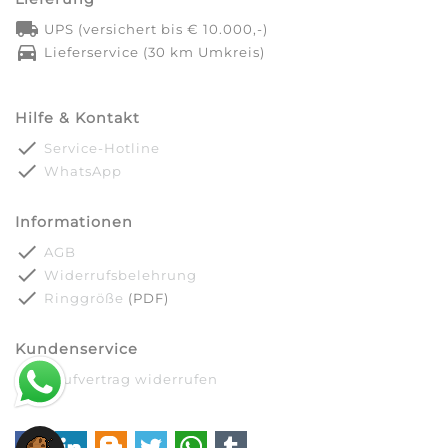
local_shipping
UPS (versichert bis € 10.000,-)
directions_car
Lieferservice (30 km Umkreis)
Hilfe & Kontakt
done
Service-Hotline
done
WhatsApp
Informationen
done
AGB
done
Widerrufsbelehrung
done
Ringgröße
(PDF)
Kundenservice
done
Kaufvertrag widerrufen