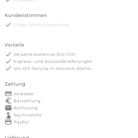
Kundenstimmen
done
Silkes Schmuckmuschel
Vorteile
done
Versand kostenlos (EU+CH)
done
Express- und Auslandslieferungen
done
Vor-Ort-Service in meinem Atelier
Zahlung
payment
Vorkasse
euro_symbol
Barzahlung
markunread
Rechnung
touch_app
Nachnahme
credit_card
PayPal
Lieferung