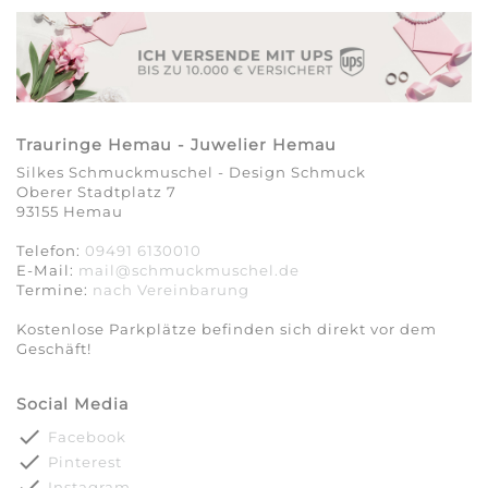
Trauringe Hemau - Juwelier Hemau
Silkes Schmuckmuschel - Design Schmuck
Oberer Stadtplatz 7
93155 Hemau
Telefon:
09491 6130010
E-Mail:
mail@schmuckmuschel.de
Termine:
nach Vereinbarung​​​​​​​
Kostenlose Parkplätze befinden sich direkt vor dem
Geschäft!
Social Media
done
Facebook
done
Pinterest
done
Instagram