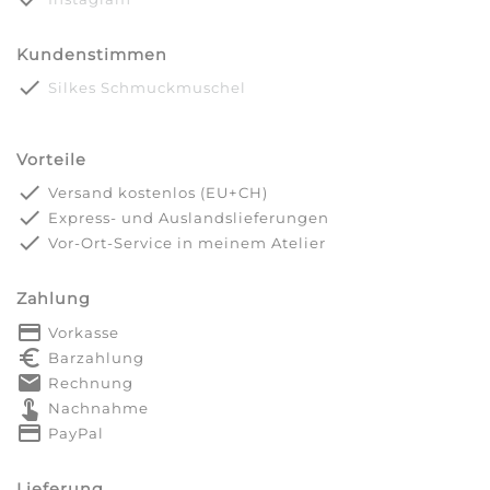
Kundenstimmen
done
Silkes Schmuckmuschel
Vorteile
done
Versand kostenlos (EU+CH)
done
Express- und Auslandslieferungen
done
Vor-Ort-Service in meinem Atelier
Zahlung
payment
Vorkasse
euro_symbol
Barzahlung
markunread
Rechnung
touch_app
Nachnahme
credit_card
PayPal
Lieferung