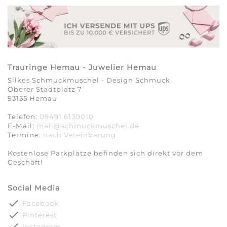
Trauringe Hemau - Juwelier Hemau
Silkes Schmuckmuschel - Design Schmuck
Oberer Stadtplatz 7
93155 Hemau
Telefon:
09491 6130010
E-Mail:
mail@schmuckmuschel.de
Termine:
nach Vereinbarung​​​​​​​
Kostenlose Parkplätze befinden sich direkt vor dem
Geschäft!
Social Media
done
Facebook
done
Pinterest
done
Instagram