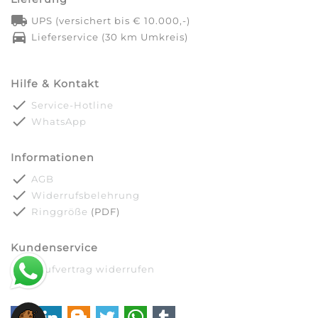
local_shipping
UPS (versichert bis € 10.000,-)
directions_car
Lieferservice (30 km Umkreis)
Hilfe & Kontakt
done
Service-Hotline
done
WhatsApp
Informationen
done
AGB
done
Widerrufsbelehrung
done
Ringgröße
(PDF)
Kundenservice
done
Kaufvertrag widerrufen