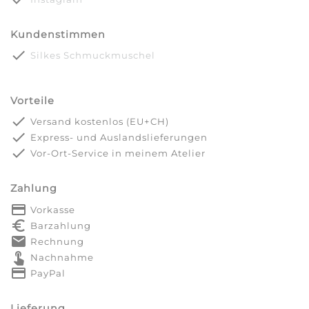
Kundenstimmen
done
Silkes Schmuckmuschel
Vorteile
done
Versand kostenlos (EU+CH)
done
Express- und Auslandslieferungen
done
Vor-Ort-Service in meinem Atelier
Zahlung
payment
Vorkasse
euro_symbol
Barzahlung
markunread
Rechnung
touch_app
Nachnahme
credit_card
PayPal
Lieferung