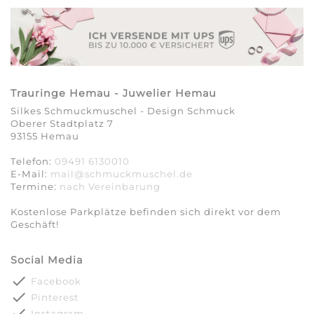
Trauringe Hemau - Juwelier Hemau
Silkes Schmuckmuschel - Design Schmuck
Oberer Stadtplatz 7
93155 Hemau
Telefon:
09491 6130010
E-Mail:
mail@schmuckmuschel.de
Termine:
nach Vereinbarung​​​​​​​
Kostenlose Parkplätze befinden sich direkt vor dem
Geschäft!
Social Media
done
Facebook
done
Pinterest
done
Instagram