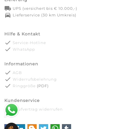
local_shipping
UPS (versichert bis € 10.000,-)
directions_car
Lieferservice (30 km Umkreis)
Hilfe & Kontakt
done
Service-Hotline
done
WhatsApp
Informationen
done
AGB
done
Widerrufsbelehrung
done
Ringgröße
(PDF)
Kundenservice
done
Kaufvertrag widerrufen