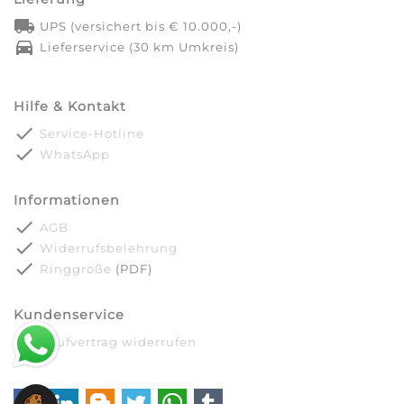
local_shipping
UPS (versichert bis € 10.000,-)
directions_car
Lieferservice (30 km Umkreis)
Hilfe & Kontakt
done
Service-Hotline
done
WhatsApp
Informationen
done
AGB
done
Widerrufsbelehrung
done
Ringgröße
(PDF)
Kundenservice
done
Kaufvertrag widerrufen