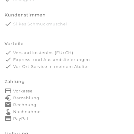
Kundenstimmen
done
Silkes Schmuckmuschel
Vorteile
done
Versand kostenlos (EU+CH)
done
Express- und Auslandslieferungen
done
Vor-Ort-Service in meinem Atelier
Zahlung
payment
Vorkasse
euro_symbol
Barzahlung
markunread
Rechnung
touch_app
Nachnahme
credit_card
PayPal
Lieferung