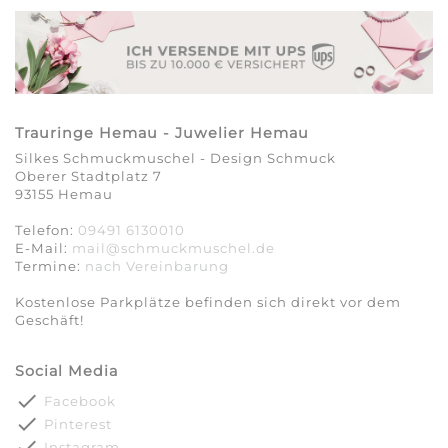
Trauringe Hemau - Juwelier Hemau
Silkes Schmuckmuschel - Design Schmuck
Oberer Stadtplatz 7
93155 Hemau
Telefon:
09491 6130010
E-Mail:
mail@schmuckmuschel.de
Termine:
nach Vereinbarung​​​​​​​
Kostenlose Parkplätze befinden sich direkt vor dem
Geschäft!
Social Media
done
Facebook
done
Pinterest
done
Instagram