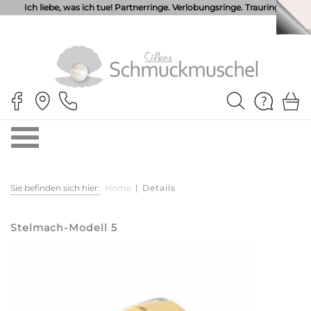
Ich liebe, was ich tue! Partnerringe. Verlobungsringe. Trauringe.
Sie befinden sich hier:
Home
|
Details
Stelmach-Modell 5