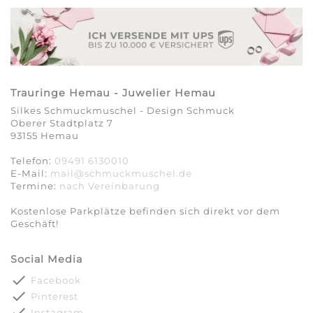
Trauringe Hemau - Juwelier Hemau
Silkes Schmuckmuschel - Design Schmuck
Oberer Stadtplatz 7
93155 Hemau
Telefon:
09491 6130010
E-Mail:
mail@schmuckmuschel.de
Termine:
nach Vereinbarung​​​​​​​
Kostenlose Parkplätze befinden sich direkt vor dem
Geschäft!
Social Media
done
Facebook
done
Pinterest
done
Instagram