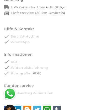
local_shipping
UPS (versichert bis € 10.000,-)
directions_car
Lieferservice (30 km Umkreis)
Hilfe & Kontakt
done
Service-Hotline
done
WhatsApp
Informationen
done
AGB
done
Widerrufsbelehrung
done
Ringgröße
(PDF)
Kundenservice
done
Kaufvertrag widerrufen