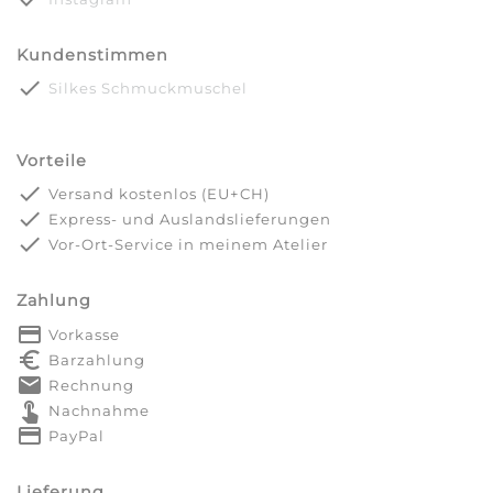
Kundenstimmen
done
Silkes Schmuckmuschel
Vorteile
done
Versand kostenlos (EU+CH)
done
Express- und Auslandslieferungen
done
Vor-Ort-Service in meinem Atelier
Zahlung
payment
Vorkasse
euro_symbol
Barzahlung
markunread
Rechnung
touch_app
Nachnahme
credit_card
PayPal
Lieferung