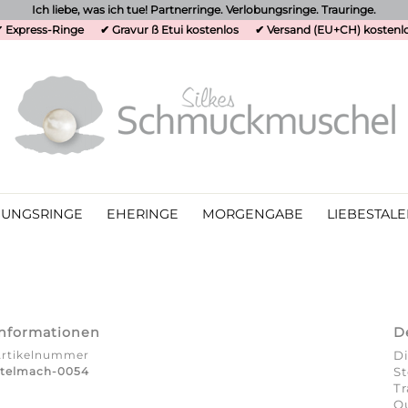
Ich liebe, was ich tue! Partnerringe. Verlobungsringe. Trauringe.
 Express-Ringe
✔ Gravur ß Etui kostenlos
✔ Versand (EU+CH) kostenl
UNGSRINGE
EHERINGE
MORGENGABE
LIEBESTALE
Informationen
D
Artikelnummer
Di
Stelmach-0054
St
T
Qu