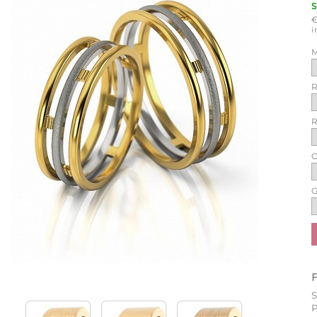
i
M
R
R
O
G
P