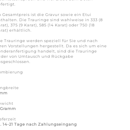
fertigt.
 Gesamtpreis ist die Gravur sowie ein Etui
thalten. Die Trauringe sind wahlweise in 333 (8
rat), 375 (9 Karat), 585 (14 Karat) oder 750 (18
rat) erhältlich.
e Trauringe werden speziell für Sie und nach
ren Vorstellungen hergestellt. Da es sich um eine
nderanfertigung handelt, sind die Trauringe
eider von Umtausch und Rückgabe
sgeschlossen.
ombierung
a
ingbreite
 mm
ewicht
1 Gramm
eferzeit
. 14-21 Tage nach Zahlungseingang