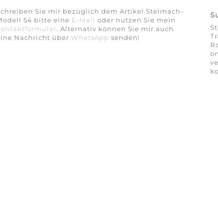
chreiben Sie mir bezüglich dem Artikel Stelmach-
S
odell 54 bitte eine
E-Mail
oder nutzen Sie mein
St
Kontaktformular
. Alternativ können Sie mir auch
Tr
eine Nachricht über
WhatsApp
senden!
Ro
on
ve
ko