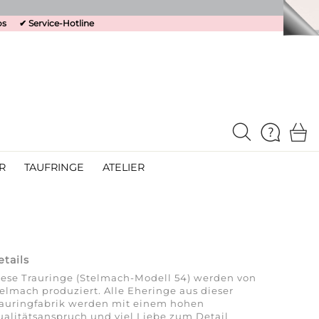
os
✔
Service-Hotline
R
TAUFRINGE
ATELIER
etails
ese Trauringe (Stelmach-Modell 54) werden von
elmach produziert. Alle Eheringe aus dieser
rauringfabrik werden mit einem hohen
alitätsanspruch und viel Liebe zum Detail