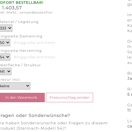
SOFORT BESTELLBAR!
ge
1.403,57
€
nkl. MwSt., versandkostenfrei
Im
en
aterial / Legierung
Ka
Ka
ingweite Damenring
Di
Ringgröße ermitteln
Ih
ingweite Herrenring
So
l
Ringgröße ermitteln
au
berfläche / Struktur
B
J
ravur incl.
R
5
G
1
Fragen oder Sonderwünsche?
Li
Sie haben Sonderwünsche oder Fragen zu diesem
ca
rodukt (Stelmach-Modell 54)?