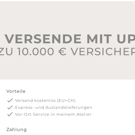
Vorteile
done
Versand kostenlos (EU+CH)
done
Express- und Auslandslieferungen
done
Vor-Ort-Service in meinem Atelier
Zahlung