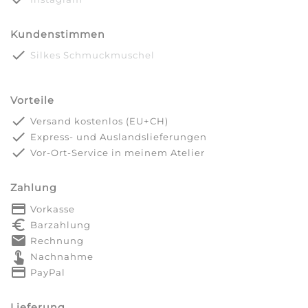
Kundenstimmen
done
Silkes Schmuckmuschel
Vorteile
done
Versand kostenlos (EU+CH)
done
Express- und Auslandslieferungen
done
Vor-Ort-Service in meinem Atelier
Zahlung
payment
Vorkasse
euro_symbol
Barzahlung
markunread
Rechnung
touch_app
Nachnahme
credit_card
PayPal
Lieferung