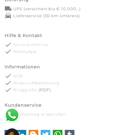
local_shipping
UPS (versichert bis € 10.000,-)
directions_car
Lieferservice (30 km Umkreis)
Hilfe & Kontakt
done
Service-Hotline
done
WhatsApp
Informationen
done
AGB
done
Widerrufsbelehrung
done
Ringgröße
(PDF)
Kundenservice
done
Kaufvertrag widerrufen