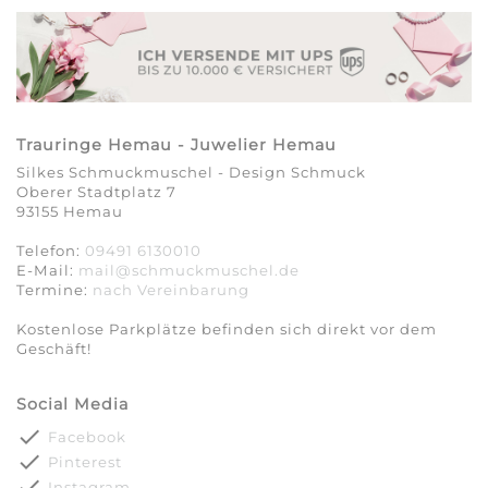
Trauringe Hemau - Juwelier Hemau
Silkes Schmuckmuschel - Design Schmuck
Oberer Stadtplatz 7
93155 Hemau
Telefon:
09491 6130010
E-Mail:
mail@schmuckmuschel.de
Termine:
nach Vereinbarung​​​​​​​
Kostenlose Parkplätze befinden sich direkt vor dem
Geschäft!
Social Media
done
Facebook
done
Pinterest
done
Instagram