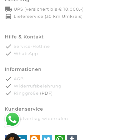
local_shipping
UPS (versichert bis € 10.000,-)
directions_car
Lieferservice (30 km Umkreis)
Hilfe & Kontakt
done
Service-Hotline
done
WhatsApp
Informationen
done
AGB
done
Widerrufsbelehrung
done
Ringgröße
(PDF)
Kundenservice
done
Kaufvertrag widerrufen