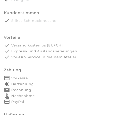
Kundenstimmen
done
Silkes Schmuckmuschel
Vorteile
done
Versand kostenlos (EU+CH)
done
Express- und Auslandslieferungen
done
Vor-Ort-Service in meinem Atelier
Zahlung
payment
Vorkasse
euro_symbol
Barzahlung
markunread
Rechnung
touch_app
Nachnahme
credit_card
PayPal
Lieferung