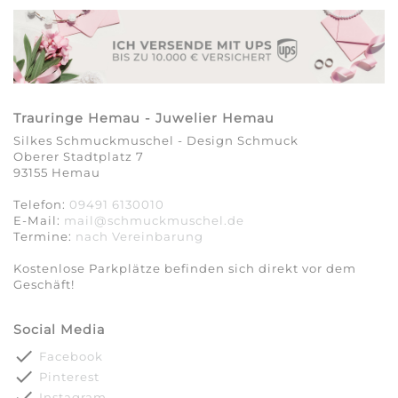
Trauringe Hemau - Juwelier Hemau
Silkes Schmuckmuschel - Design Schmuck
Oberer Stadtplatz 7
93155 Hemau
Telefon:
09491 6130010
E-Mail:
mail@schmuckmuschel.de
Termine:
nach Vereinbarung​​​​​​​
Kostenlose Parkplätze befinden sich direkt vor dem
Geschäft!
Social Media
done
Facebook
done
Pinterest
done
Instagram