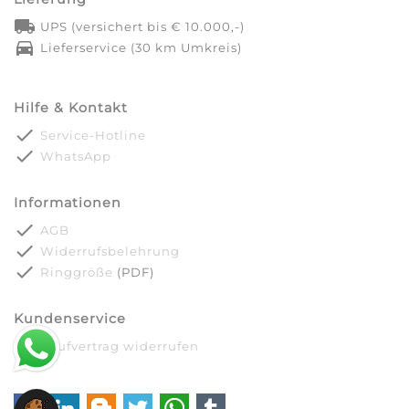
local_shipping
UPS (versichert bis € 10.000,-)
directions_car
Lieferservice (30 km Umkreis)
Hilfe & Kontakt
done
Service-Hotline
done
WhatsApp
Informationen
done
AGB
done
Widerrufsbelehrung
done
Ringgröße
(PDF)
Kundenservice
done
Kaufvertrag widerrufen