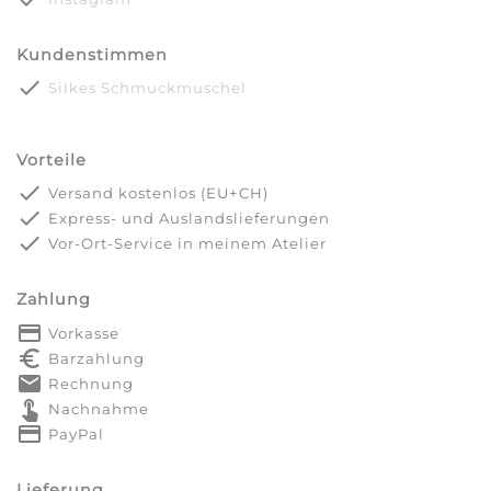
Kundenstimmen
done
Silkes Schmuckmuschel
Vorteile
done
Versand kostenlos (EU+CH)
done
Express- und Auslandslieferungen
done
Vor-Ort-Service in meinem Atelier
Zahlung
payment
Vorkasse
euro_symbol
Barzahlung
markunread
Rechnung
touch_app
Nachnahme
credit_card
PayPal
Lieferung