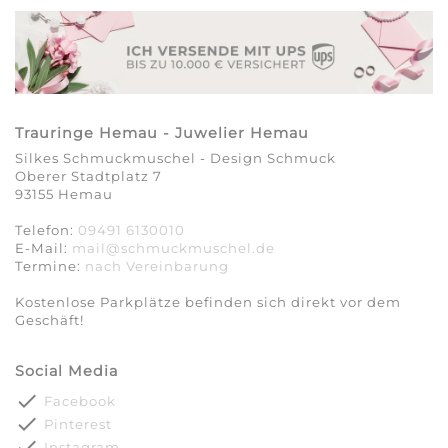
Trauringe Hemau - Juwelier Hemau
Silkes Schmuckmuschel - Design Schmuck
Oberer Stadtplatz 7
93155 Hemau
Telefon:
09491 6130010
E-Mail:
mail@schmuckmuschel.de
Termine:
nach Vereinbarung​​​​​​​
Kostenlose Parkplätze befinden sich direkt vor dem
Geschäft!
Social Media
done
Facebook
done
Pinterest
done
Instagram