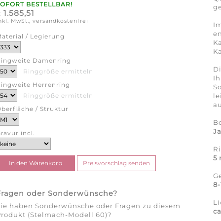
SOFORT BESTELLBAR!
ge
1.585,51
€
nkl. MwSt., versandkostenfrei
Im
en
aterial / Legierung
Ka
Ka
ingweite Damenring
Di
Ringgröße ermitteln
Ih
ingweite Herrenring
So
l
Ringgröße ermitteln
au
berfläche / Struktur
B
J
ravur incl.
R
5
G
8
Fragen oder Sonderwünsche?
Li
Sie haben Sonderwünsche oder Fragen zu diesem
ca
rodukt (Stelmach-Modell 60)?