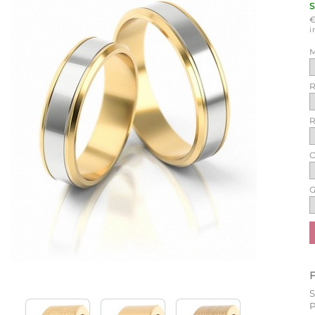
i
M
R
R
O
G
P