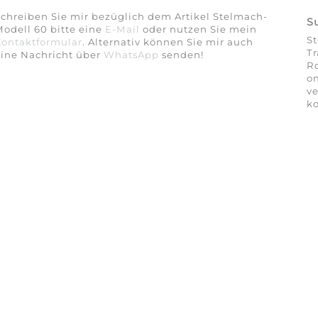
chreiben Sie mir bezüglich dem Artikel Stelmach-
S
odell 60 bitte eine
E-Mail
oder nutzen Sie mein
S
Kontaktformular
. Alternativ können Sie mir auch
Tr
eine Nachricht über
WhatsApp
senden!
Ro
on
ve
ko