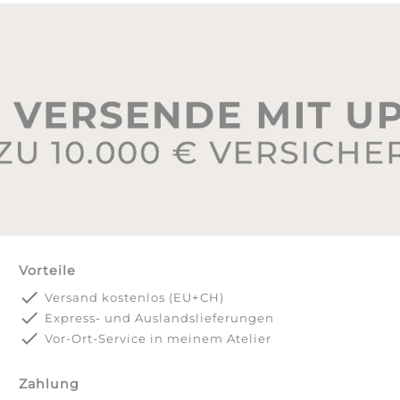
Vorteile
done
Versand kostenlos (EU+CH)
done
Express- und Auslandslieferungen
done
Vor-Ort-Service in meinem Atelier
Zahlung