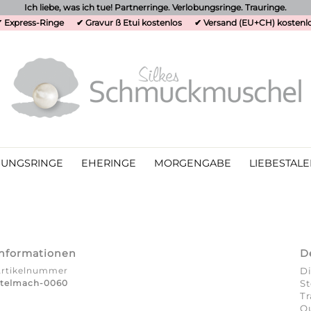
Ich liebe, was ich tue! Partnerringe. Verlobungsringe. Trauringe.
 Express-Ringe
✔ Gravur ß Etui kostenlos
✔ Versand (EU+CH) kostenl
UNGSRINGE
EHERINGE
MORGENGABE
LIEBESTALE
Informationen
D
Artikelnummer
Di
Stelmach-0060
St
T
Qu