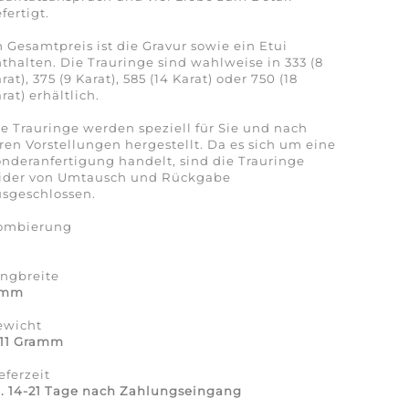
fertigt.
 Gesamtpreis ist die Gravur sowie ein Etui
thalten. Die Trauringe sind wahlweise in 333 (8
rat), 375 (9 Karat), 585 (14 Karat) oder 750 (18
rat) erhältlich.
e Trauringe werden speziell für Sie und nach
ren Vorstellungen hergestellt. Da es sich um eine
nderanfertigung handelt, sind die Trauringe
eider von Umtausch und Rückgabe
sgeschlossen.
ombierung
a
ingbreite
 mm
ewicht
-11 Gramm
eferzeit
. 14-21 Tage nach Zahlungseingang