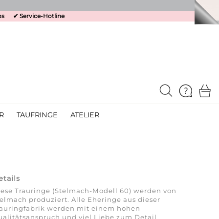
os
✔
Service-Hotline
R
TAUFRINGE
ATELIER
etails
ese Trauringe (Stelmach-Modell 60) werden von
elmach produziert. Alle Eheringe aus dieser
rauringfabrik werden mit einem hohen
alitätsanspruch und viel Liebe zum Detail