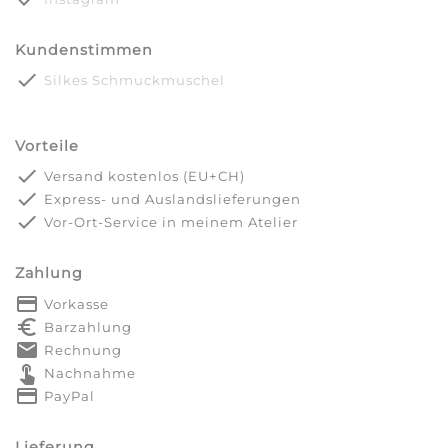
Kundenstimmen
done
Silkes Schmuckmuschel
Vorteile
done
Versand kostenlos (EU+CH)
done
Express- und Auslandslieferungen
done
Vor-Ort-Service in meinem Atelier
Zahlung
payment
Vorkasse
euro_symbol
Barzahlung
markunread
Rechnung
touch_app
Nachnahme
credit_card
PayPal
Lieferung