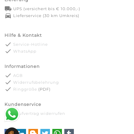
local_shipping
UPS (versichert bis € 10.000,-)
directions_car
Lieferservice (30 km Umkreis)
Hilfe & Kontakt
done
Service-Hotline
done
WhatsApp
Informationen
done
AGB
done
Widerrufsbelehrung
done
Ringgröße
(PDF)
Kundenservice
done
Kaufvertrag widerrufen