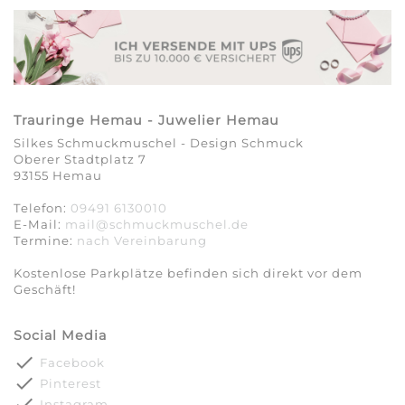
Trauringe Hemau - Juwelier Hemau
Silkes Schmuckmuschel - Design Schmuck
Oberer Stadtplatz 7
93155 Hemau
Telefon:
09491 6130010
E-Mail:
mail@schmuckmuschel.de
Termine:
nach Vereinbarung​​​​​​​
Kostenlose Parkplätze befinden sich direkt vor dem
Geschäft!
Social Media
done
Facebook
done
Pinterest
done
Instagram