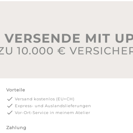
Vorteile
done
Versand kostenlos (EU+CH)
done
Express- und Auslandslieferungen
done
Vor-Ort-Service in meinem Atelier
Zahlung