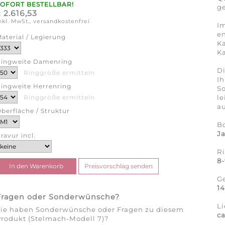
SOFORT BESTELLBAR!
ge
2.616,53
€
nkl. MwSt., versandkostenfrei
Im
en
aterial / Legierung
Ka
Ka
ingweite Damenring
Di
Ringgröße ermitteln
Ih
ingweite Herrenring
So
l
Ringgröße ermitteln
au
berfläche / Struktur
B
J
ravur incl.
R
8
G
1
Fragen oder Sonderwünsche?
Li
Sie haben Sonderwünsche oder Fragen zu diesem
ca
rodukt (Stelmach-Modell 7)?