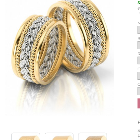
i
M
R
R
O
G
P