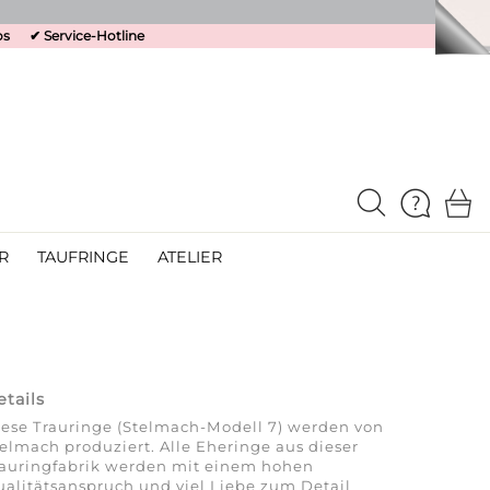
os
✔
Service-Hotline
R
TAUFRINGE
ATELIER
etails
ese Trauringe (Stelmach-Modell 7) werden von
elmach produziert. Alle Eheringe aus dieser
rauringfabrik werden mit einem hohen
alitätsanspruch und viel Liebe zum Detail