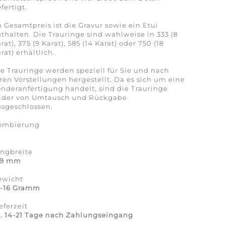
fertigt.
 Gesamtpreis ist die Gravur sowie ein Etui
thalten. Die Trauringe sind wahlweise in 333 (8
rat), 375 (9 Karat), 585 (14 Karat) oder 750 (18
rat) erhältlich.
e Trauringe werden speziell für Sie und nach
ren Vorstellungen hergestellt. Da es sich um eine
nderanfertigung handelt, sind die Trauringe
eider von Umtausch und Rückgabe
sgeschlossen.
ombierung
a
ingbreite
-9 mm
ewicht
4-16 Gramm
eferzeit
. 14-21 Tage nach Zahlungseingang