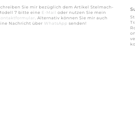
chreiben Sie mir bezüglich dem Artikel Stelmach-
S
odell 7 bitte eine
E-Mail
oder nutzen Sie mein
St
Kontaktformular
. Alternativ können Sie mir auch
Tr
eine Nachricht über
WhatsApp
senden!
Ro
on
ve
ko