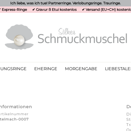
Ich liebe, was ich tue! Partnerringe. Verlobungsringe. Trauringe.
 Express-Ringe
✔ Gravur ß Etui kostenlos
✔ Versand (EU+CH) kostenl
UNGSRINGE
EHERINGE
MORGENGABE
LIEBESTALE
Informationen
D
Artikelnummer
Di
Stelmach-0007
St
T
Qu