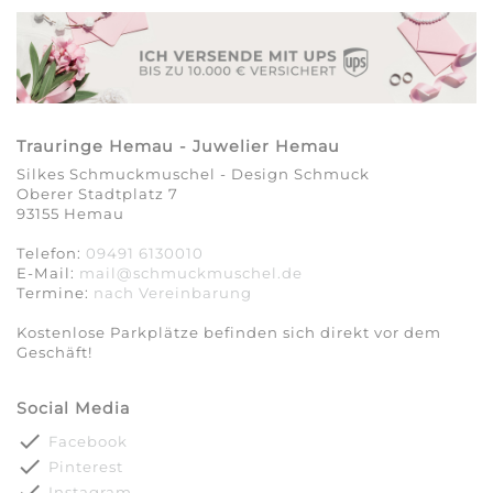
Trauringe Hemau - Juwelier Hemau
Silkes Schmuckmuschel - Design Schmuck
Oberer Stadtplatz 7
93155 Hemau
Telefon:
09491 6130010
E-Mail:
mail@schmuckmuschel.de
Termine:
nach Vereinbarung​​​​​​​
Kostenlose Parkplätze befinden sich direkt vor dem
Geschäft!
Social Media
done
Facebook
done
Pinterest
done
Instagram