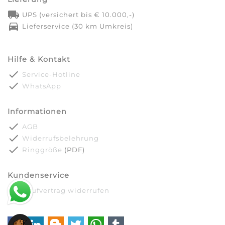
local_shipping
UPS (versichert bis € 10.000,-)
directions_car
Lieferservice (30 km Umkreis)
Hilfe & Kontakt
done
Service-Hotline
done
WhatsApp
Informationen
done
AGB
done
Widerrufsbelehrung
done
Ringgröße
(PDF)
Kundenservice
done
Kaufvertrag widerrufen