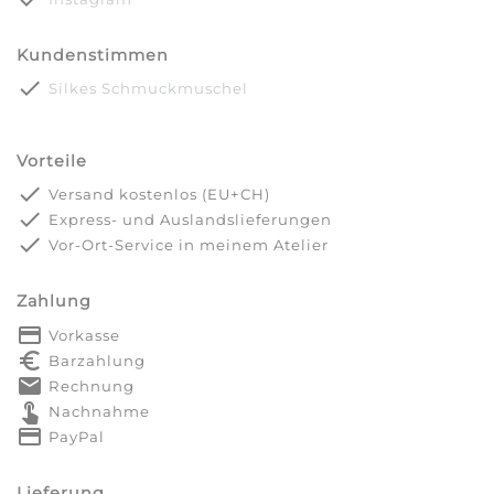
Kundenstimmen
done
Silkes Schmuckmuschel
Vorteile
done
Versand kostenlos (EU+CH)
done
Express- und Auslandslieferungen
done
Vor-Ort-Service in meinem Atelier
Zahlung
payment
Vorkasse
euro_symbol
Barzahlung
markunread
Rechnung
touch_app
Nachnahme
credit_card
PayPal
Lieferung