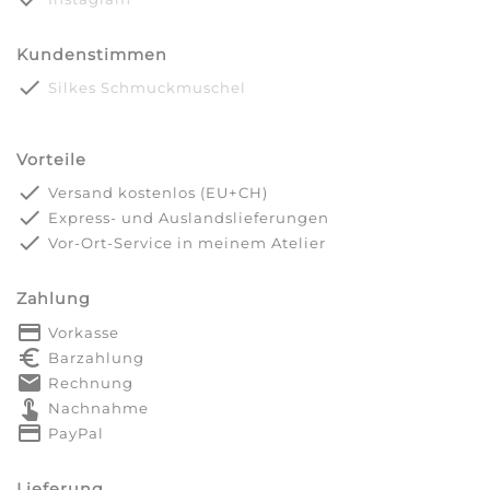
Kundenstimmen
done
Silkes Schmuckmuschel
Vorteile
done
Versand kostenlos (EU+CH)
done
Express- und Auslandslieferungen
done
Vor-Ort-Service in meinem Atelier
Zahlung
payment
Vorkasse
euro_symbol
Barzahlung
markunread
Rechnung
touch_app
Nachnahme
credit_card
PayPal
Lieferung