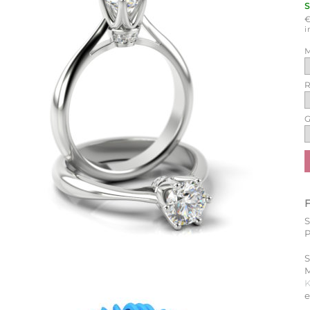
i
M
R
G
S
M