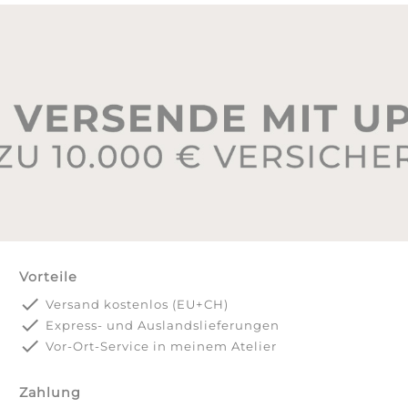
Vorteile
done
Versand kostenlos (EU+CH)
done
Express- und Auslandslieferungen
done
Vor-Ort-Service in meinem Atelier
Zahlung