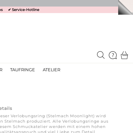
os
✔
Service-Hotline
R
TAUFRINGE
ATELIER
etails
eser Verlobungsring (Stelmach Moonlight) wird
n Stelmach produziert. Alle Verlobungsringe aus
iesem Schmuckatelier werden mit einem hohen
alitätsanspruch und viel Liebe zum Detail