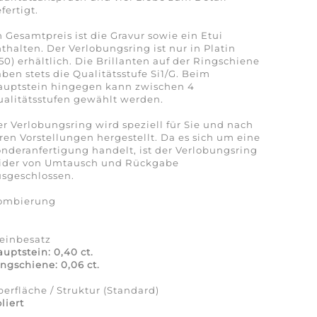
fertigt.
 Gesamtpreis ist die Gravur sowie ein Etui
thalten. Der Verlobungsring ist nur in Platin
50) erhältlich. Die Brillanten auf der Ringschiene
ben stets die Qualitätsstufe Si1/G. Beim
auptstein hingegen kann zwischen 4
alitätsstufen gewählt werden.
r Verlobungsring wird speziell für Sie und nach
ren Vorstellungen hergestellt. Da es sich um eine
nderanfertigung handelt, ist der Verlobungsring
eider von Umtausch und Rückgabe
sgeschlossen.
ombierung
a
einbesatz
uptstein: 0,40 ct.
ngschiene: 0,06 ct.
erfläche / Struktur (Standard)
liert