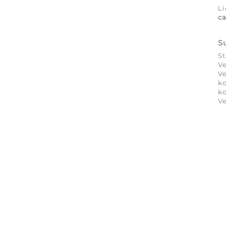
Li
ca
S
S
Ve
Ve
ko
ko
V