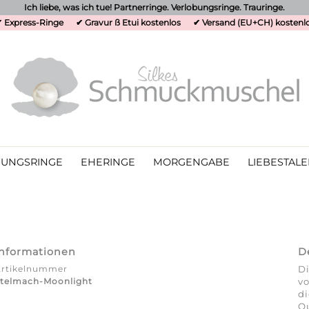
Ich liebe, was ich tue! Partnerringe. Verlobungsringe. Trauringe.
 Express-Ringe
✔ Gravur ß Etui kostenlos
✔ Versand (EU+CH) kostenl
UNGSRINGE
EHERINGE
MORGENGABE
LIEBESTALE
Informationen
D
Artikelnummer
Di
telmach-Moonlight
vo
d
Qu