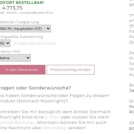
SOFORT BESTELLBAR!
ge
4.773,75
€
nkl. MwSt., versandkostenfrei
Im
en
aterial / Legierung
(9
ha
H
ingweite Damenring
Qu
Ringgröße ermitteln
ravur incl.
De
Ih
So
l
au
B
Fragen oder Sonderwünsche?
J
Sie haben Sonderwünsche oder Fragen zu diesem
Produkt (Stelmach Moonlight)?
St
Ha
chreiben Sie mir bezüglich dem Artikel Stelmach
Ri
oonlight bitte eine
E-Mail
oder nutzen Sie mein
Kontaktformular
. Alternativ können Sie mir auch
Ob
eine Nachricht über
WhatsApp
senden!
po