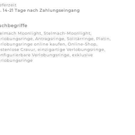
eferzeit
. 14-21 Tage nach Zahlungseingang
uchbegriffe
telmach Moonlight, Stelmach-Moonlight,
rlobungsringe, Antragsringe, Solitärringe, Platin,
rlobungsringe online kaufen, Online-Shop,
stenlose Gravur, einzigartige Verlobungsringe,
nfigurierbare Verlobungsringe, exklusive
erlobungsringe