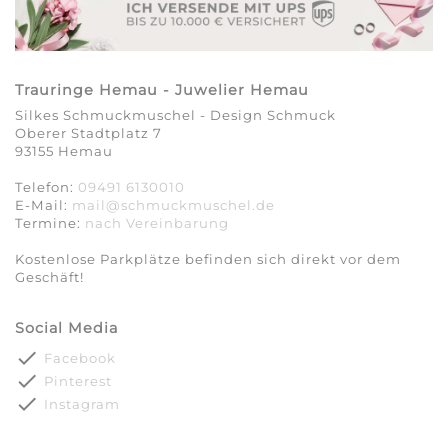
Trauringe Hemau - Juwelier Hemau
Silkes Schmuckmuschel - Design Schmuck
Oberer Stadtplatz 7
93155 Hemau
Telefon:
09491 6130010
E-Mail:
mail@schmuckmuschel.de
Termine:
nach Vereinbarung​​​​​​​
Kostenlose Parkplätze befinden sich direkt vor dem
Geschäft!
Social Media
done
Facebook
done
Pinterest
done
Instagram