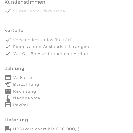
Kundenstimmen
done
Silkes Schmuckmuschel
Vorteile
done
Versand kostenlos (EU+CH)
done
Express- und Auslandslieferungen
done
Vor-Ort-Service in meinem Atelier
Zahlung
payment
Vorkasse
euro_symbol
Barzahlung
markunread
Rechnung
touch_app
Nachnahme
credit_card
PayPal
Lieferung
local_shipping
UPS (versichert bis € 10.000,-)