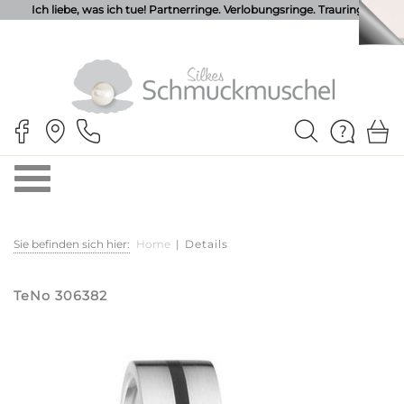
Ich liebe, was ich tue! Partnerringe. Verlobungsringe. Trauringe.
Sie befinden sich hier:
Home
|
Details
TeNo 306382