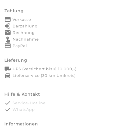
Zahlung
payment
Vorkasse
euro_symbol
Barzahlung
markunread
Rechnung
touch_app
Nachnahme
credit_card
PayPal
Lieferung
local_shipping
UPS (versichert bis € 10.000,-)
directions_car
Lieferservice (30 km Umkreis)
Hilfe & Kontakt
done
Service-Hotline
done
WhatsApp
Informationen