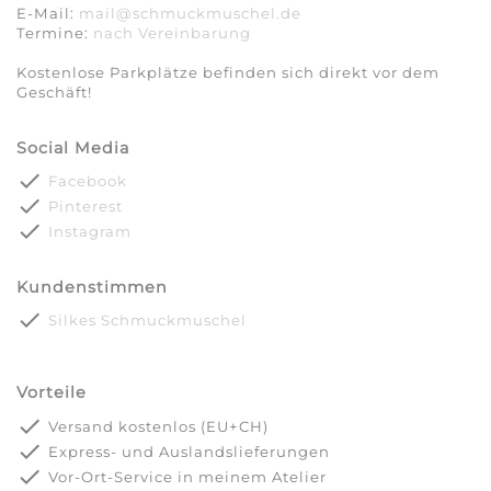
E-Mail:
mail@schmuckmuschel.de
Termine:
nach Vereinbarung​​​​​​​
Kostenlose Parkplätze befinden sich direkt vor dem
Geschäft!
Social Media
done
Facebook
done
Pinterest
done
Instagram
Kundenstimmen
done
Silkes Schmuckmuschel
Vorteile
done
Versand kostenlos (EU+CH)
done
Express- und Auslandslieferungen
done
Vor-Ort-Service in meinem Atelier