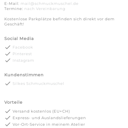
E-Mail:
mail@schmuckmuschel.de
Termine:
nach Vereinbarung​​​​​​​
Kostenlose Parkplätze befinden sich direkt vor dem
Geschäft!
Social Media
done
Facebook
done
Pinterest
done
Instagram
Kundenstimmen
done
Silkes Schmuckmuschel
Vorteile
done
Versand kostenlos (EU+CH)
done
Express- und Auslandslieferungen
done
Vor-Ort-Service in meinem Atelier