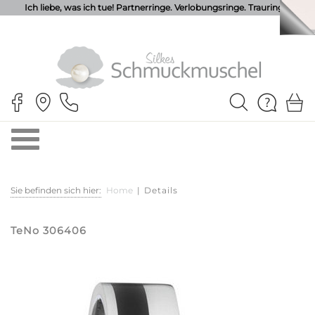
Ich liebe, was ich tue! Partnerringe. Verlobungsringe. Trauringe.
Sie befinden sich hier:
Home
|
Details
TeNo 306406