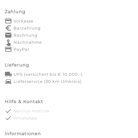
Zahlung
payment
Vorkasse
euro_symbol
Barzahlung
markunread
Rechnung
touch_app
Nachnahme
credit_card
PayPal
Lieferung
local_shipping
UPS (versichert bis € 10.000,-)
directions_car
Lieferservice (30 km Umkreis)
Hilfe & Kontakt
done
Service-Hotline
done
WhatsApp
Informationen