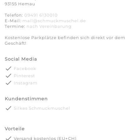
93155 Hemau
Telefon:
09491 6130010
E-Mail:
mail@schmuckmuschel.de
Termine:
nach Vereinbarung​​​​​​​
Kostenlose Parkplätze befinden sich direkt vor dem
Geschäft!
Social Media
done
Facebook
done
Pinterest
done
Instagram
Kundenstimmen
done
Silkes Schmuckmuschel
Vorteile
done
Versand kostenlos (EU+CH)