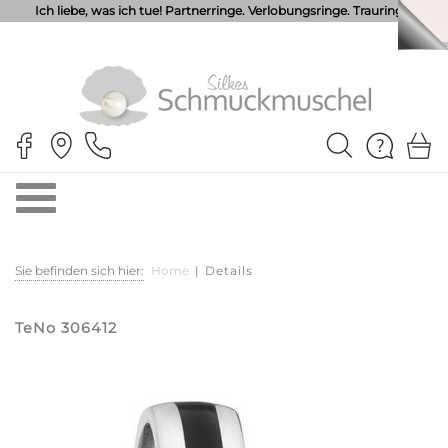
Ich liebe, was ich tue! Partnerringe. Verlobungsringe. Trauringe.
Sie befinden sich hier:
Home
|
Details
TeNo 306412