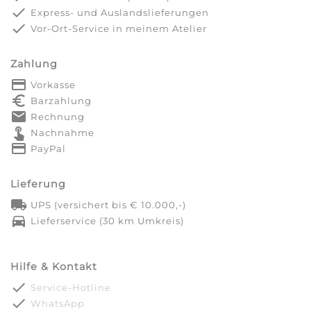
done
Express- und Auslandslieferungen
done
Vor-Ort-Service in meinem Atelier
Zahlung
payment
Vorkasse
euro_symbol
Barzahlung
markunread
Rechnung
touch_app
Nachnahme
credit_card
PayPal
Lieferung
local_shipping
UPS (versichert bis € 10.000,-)
directions_car
Lieferservice (30 km Umkreis)
Hilfe & Kontakt
done
Service-Hotline
done
WhatsApp