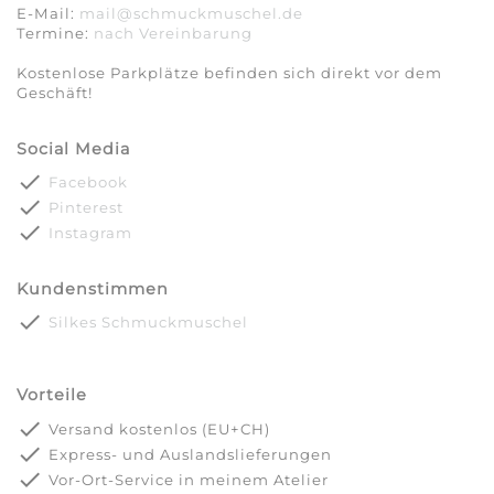
E-Mail:
mail@schmuckmuschel.de
Termine:
nach Vereinbarung​​​​​​​
Kostenlose Parkplätze befinden sich direkt vor dem
Geschäft!
Social Media
done
Facebook
done
Pinterest
done
Instagram
Kundenstimmen
done
Silkes Schmuckmuschel
Vorteile
done
Versand kostenlos (EU+CH)
done
Express- und Auslandslieferungen
done
Vor-Ort-Service in meinem Atelier