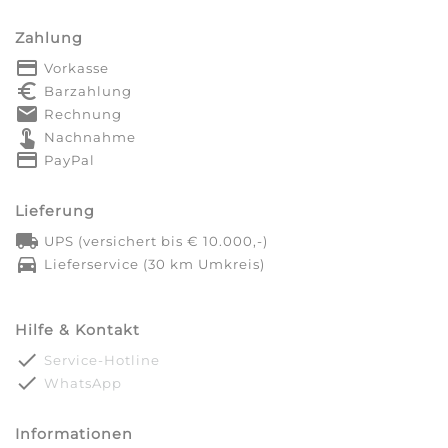
Zahlung
payment
Vorkasse
euro_symbol
Barzahlung
markunread
Rechnung
touch_app
Nachnahme
credit_card
PayPal
Lieferung
local_shipping
UPS (versichert bis € 10.000,-)
directions_car
Lieferservice (30 km Umkreis)
Hilfe & Kontakt
done
Service-Hotline
done
WhatsApp
Informationen