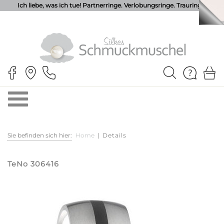
Ich liebe, was ich tue! Partnerringe. Verlobungsringe. Trauringe.
Sie befinden sich hier:
Home
|
Details
TeNo 306416