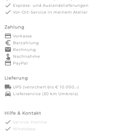
done
Express- und Auslandslieferungen
done
Vor-Ort-Service in meinem Atelier
Zahlung
payment
Vorkasse
euro_symbol
Barzahlung
markunread
Rechnung
touch_app
Nachnahme
credit_card
PayPal
Lieferung
local_shipping
UPS (versichert bis € 10.000,-)
directions_car
Lieferservice (30 km Umkreis)
Hilfe & Kontakt
done
Service-Hotline
done
WhatsApp