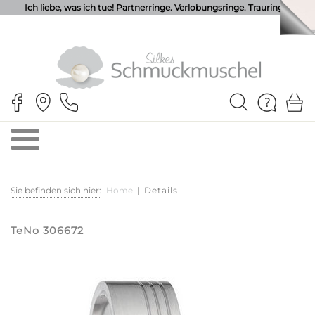
Ich liebe, was ich tue! Partnerringe. Verlobungsringe. Trauringe.
Sie befinden sich hier:
Home
|
Details
TeNo 306672