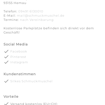
93155 Hemau
Telefon:
09491 6130010
E-Mail:
mail@schmuckmuschel.de
Termine:
nach Vereinbarung​​​​​​​
Kostenlose Parkplätze befinden sich direkt vor dem
Geschäft!
Social Media
done
Facebook
done
Pinterest
done
Instagram
Kundenstimmen
done
Silkes Schmuckmuschel
Vorteile
done
Versand kostenlos (EU+CH)