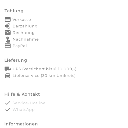
Zahlung
payment
Vorkasse
euro_symbol
Barzahlung
markunread
Rechnung
touch_app
Nachnahme
credit_card
PayPal
Lieferung
local_shipping
UPS (versichert bis € 10.000,-)
directions_car
Lieferservice (30 km Umkreis)
Hilfe & Kontakt
done
Service-Hotline
done
WhatsApp
Informationen