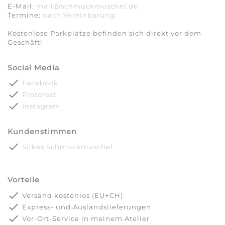
E-Mail:
mail@schmuckmuschel.de
Termine:
nach Vereinbarung​​​​​​​
Kostenlose Parkplätze befinden sich direkt vor dem
Geschäft!
Social Media
done
Facebook
done
Pinterest
done
Instagram
Kundenstimmen
done
Silkes Schmuckmuschel
Vorteile
done
Versand kostenlos (EU+CH)
done
Express- und Auslandslieferungen
done
Vor-Ort-Service in meinem Atelier