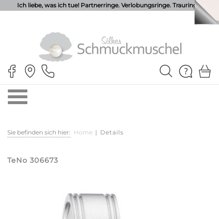
Ich liebe, was ich tue! Partnerringe. Verlobungsringe. Trauringe.
Sie befinden sich hier:
Home
|
Details
TeNo 306673