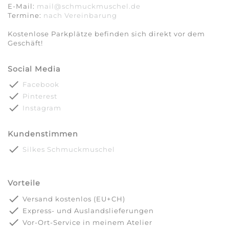
E-Mail:
mail@schmuckmuschel.de
Termine:
nach Vereinbarung​​​​​​​
Kostenlose Parkplätze befinden sich direkt vor dem
Geschäft!
Social Media
done
Facebook
done
Pinterest
done
Instagram
Kundenstimmen
done
Silkes Schmuckmuschel
Vorteile
done
Versand kostenlos (EU+CH)
done
Express- und Auslandslieferungen
done
Vor-Ort-Service in meinem Atelier