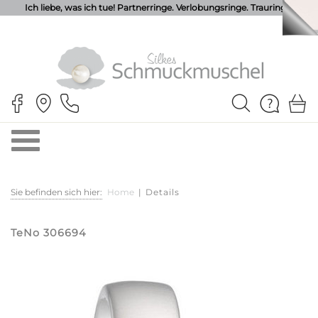
Ich liebe, was ich tue! Partnerringe. Verlobungsringe. Trauringe.
Sie befinden sich hier:
Home
|
Details
TeNo 306694