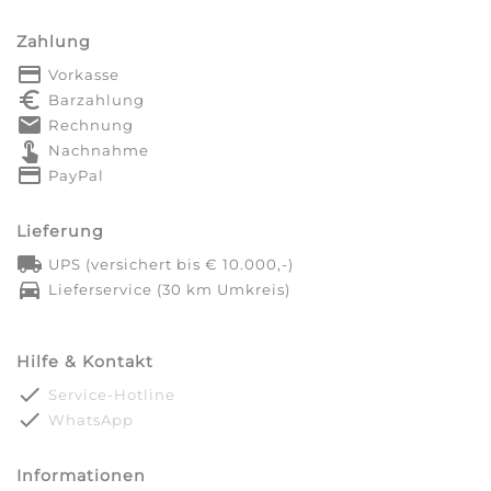
Zahlung
payment
Vorkasse
euro_symbol
Barzahlung
markunread
Rechnung
touch_app
Nachnahme
credit_card
PayPal
Lieferung
local_shipping
UPS (versichert bis € 10.000,-)
directions_car
Lieferservice (30 km Umkreis)
Hilfe & Kontakt
done
Service-Hotline
done
WhatsApp
Informationen