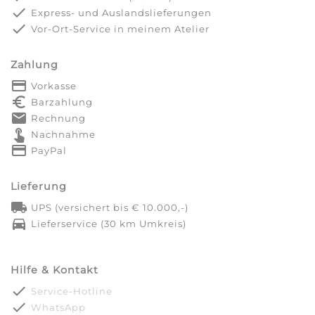
done
Express- und Auslandslieferungen
done
Vor-Ort-Service in meinem Atelier
Zahlung
payment
Vorkasse
euro_symbol
Barzahlung
markunread
Rechnung
touch_app
Nachnahme
credit_card
PayPal
Lieferung
local_shipping
UPS (versichert bis € 10.000,-)
directions_car
Lieferservice (30 km Umkreis)
Hilfe & Kontakt
done
Service-Hotline
done
WhatsApp