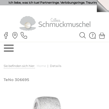
Ich liebe, was ich tue! Partnerringe. Verlobungsringe. Trauringe.
Sie befinden sich hier:
Home
|
Details
TeNo 306695