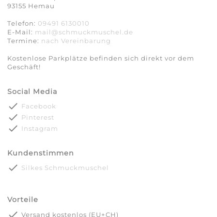
93155 Hemau
Telefon:
09491 6130010
E-Mail:
mail@schmuckmuschel.de
Termine:
nach Vereinbarung​​​​​​​
Kostenlose Parkplätze befinden sich direkt vor dem
Geschäft!
Social Media
done
Facebook
done
Pinterest
done
Instagram
Kundenstimmen
done
Silkes Schmuckmuschel
Vorteile
done
Versand kostenlos (EU+CH)