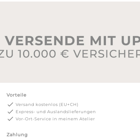
Vorteile
done
Versand kostenlos (EU+CH)
done
Express- und Auslandslieferungen
done
Vor-Ort-Service in meinem Atelier
Zahlung