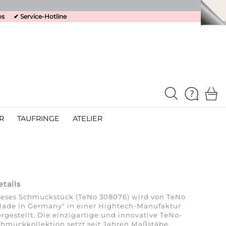
os
✔
Service-Hotline
R
TAUFRINGE
ATELIER
etails
ieses Schmuckstück (TeNo 308076) wird von TeNo
Made in Germany" in einer Hightech-Manufaktur
rgestellt. Die einzigartige und innovative TeNo-
hmuckkollektion setzt seit Jahren Maßstäbe.