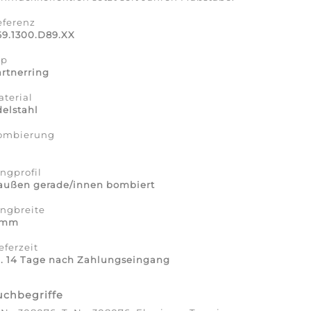
eferenz
69.1300.D89.XX
yp
rtnerring
terial
elstahl
ombierung
a
ngprofil
 außen gerade/innen bombiert
ingbreite
 mm
eferzeit
a. 14 Tage nach Zahlungseingang
uchbegriffe