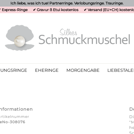
Ich liebe, was ich tue! Partnerringe. Verlobungsringe. Trauringe.
 Express-Ringe
✔ Gravur ß Etui kostenlos
✔ Versand (EU+CH) kostenl
UNGSRINGE
EHERINGE
MORGENGABE
LIEBESTALE
Informationen
D
Artikelnummer
D
TeNo-308076
"
he
Sc