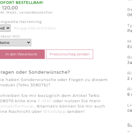
SOFORT BESTELLBAR!
120,00
€
R
nkl. MwSt., versandkostenfrei
0
ingweite Herrenring
T
Ringgröße ermitteln
Pa
ravur incl.
Ma
Ed
B
J
Fragen oder Sonderwünsche?
Ri
2
Sie haben Sonderwünsche oder Fragen zu diesem
Produkt (TeNo 308076)?
R
6
chreiben Sie mir bezüglich dem Artikel TeNo
08076 bitte eine
E-Mail
oder nutzen Sie mein
Li
Kontaktformular
. Alternativ können Sie mir auch
c
eine Nachricht über
WhatsApp
senden!
S