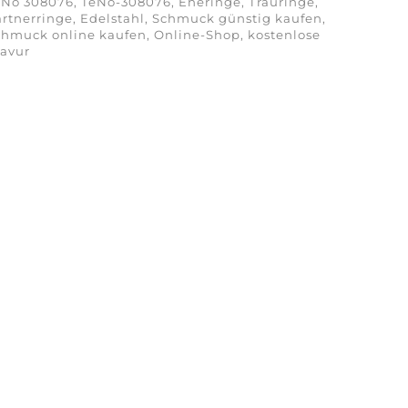
No 308076, TeNo-308076, Eheringe, Trauringe,
rtnerringe, Edelstahl, Schmuck günstig kaufen,
hmuck online kaufen, Online-Shop, kostenlose
ravur