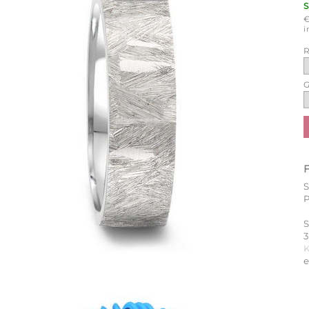
i
R
G
S
3