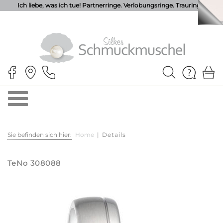
Ich liebe, was ich tue! Partnerringe. Verlobungsringe. Trauringe.
Sie befinden sich hier:
Home
|
Details
TeNo 308088