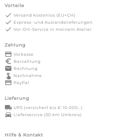
Vorteile
done
Versand kostenlos (EU+CH)
done
Express- und Auslandslieferungen
done
Vor-Ort-Service in meinem Atelier
Zahlung
payment
Vorkasse
euro_symbol
Barzahlung
markunread
Rechnung
touch_app
Nachnahme
credit_card
PayPal
Lieferung
local_shipping
UPS (versichert bis € 10.000,-)
directions_car
Lieferservice (30 km Umkreis)
Hilfe & Kontakt