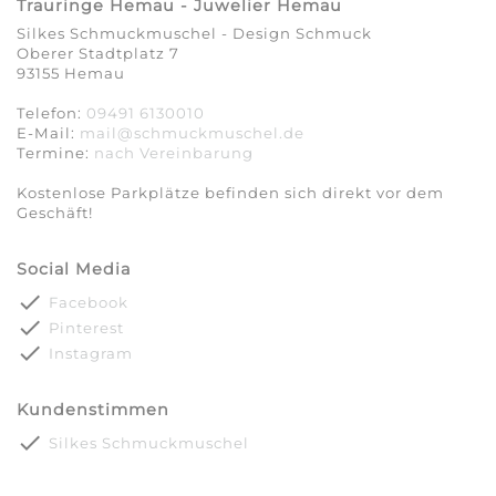
Trauringe Hemau - Juwelier Hemau
Silkes Schmuckmuschel - Design Schmuck
Oberer Stadtplatz 7
93155 Hemau
Telefon:
09491 6130010
E-Mail:
mail@schmuckmuschel.de
Termine:
nach Vereinbarung​​​​​​​
Kostenlose Parkplätze befinden sich direkt vor dem
Geschäft!
Social Media
done
Facebook
done
Pinterest
done
Instagram
Kundenstimmen
done
Silkes Schmuckmuschel