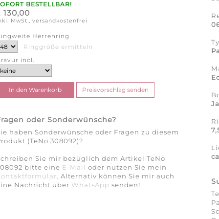
SOFORT BESTELLBAR!
130,00
€
R
nkl. MwSt., versandkostenfrei
0
ingweite Herrenring
T
Ringgröße ermitteln
Pa
ravur incl.
Ma
Ed
B
J
Fragen oder Sonderwünsche?
R
7
Sie haben Sonderwünsche oder Fragen zu diesem
rodukt (TeNo 308092)?
Li
c
chreiben Sie mir bezüglich dem Artikel TeNo
08092 bitte eine
E-Mail
oder nutzen Sie mein
Kontaktformular
. Alternativ können Sie mir auch
S
eine Nachricht über
WhatsApp
senden!
Te
Pa
Sc