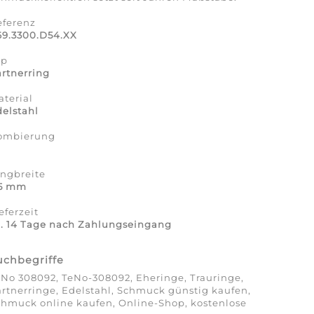
eferenz
69.3300.D54.XX
yp
rtnerring
terial
elstahl
ombierung
a
ingbreite
,5 mm
eferzeit
a. 14 Tage nach Zahlungseingang
uchbegriffe
No 308092, TeNo-308092, Eheringe, Trauringe,
rtnerringe, Edelstahl, Schmuck günstig kaufen,
hmuck online kaufen, Online-Shop, kostenlose