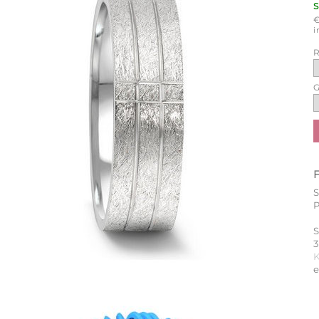
i
R
G
P
S
3