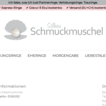
Ich liebe, was ich tue! Partnerringe. Verlobungsringe. Trauringe.
 Express-Ringe
✔ Gravur ß Etui kostenlos
✔ Versand (EU+CH) kostenl
UNGSRINGE
EHERINGE
MORGENGABE
LIEBESTALE
Informationen
D
Artikelnummer
D
TeNo-308092
"
he
Sc