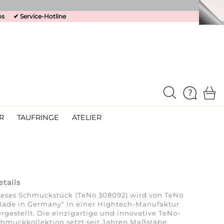
os
✔
Service-Hotline
R
TAUFRINGE
ATELIER
etails
ieses Schmuckstück (TeNo 308092) wird von TeNo
Made in Germany" in einer Hightech-Manufaktur
rgestellt. Die einzigartige und innovative TeNo-
hmuckkollektion setzt seit Jahren Maßstäbe.