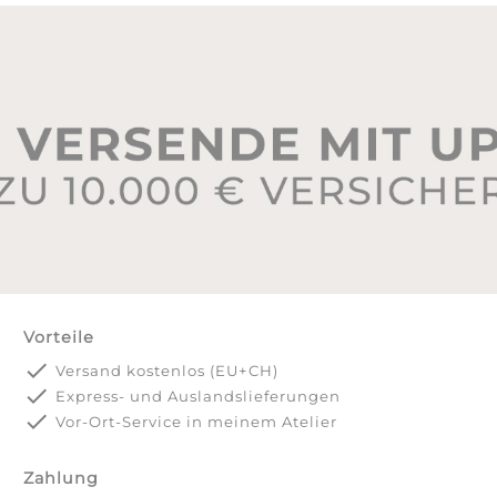
Vorteile
done
Versand kostenlos (EU+CH)
done
Express- und Auslandslieferungen
done
Vor-Ort-Service in meinem Atelier
Zahlung