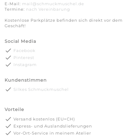
E-Mail:
mail@schmuckmuschel.de
Termine:
nach Vereinbarung​​​​​​​
Kostenlose Parkplätze befinden sich direkt vor dem
Geschäft!
Social Media
done
Facebook
done
Pinterest
done
Instagram
Kundenstimmen
done
Silkes Schmuckmuschel
Vorteile
done
Versand kostenlos (EU+CH)
done
Express- und Auslandslieferungen
done
Vor-Ort-Service in meinem Atelier