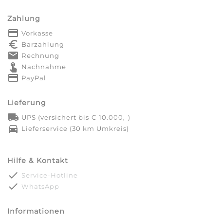
Zahlung
payment
Vorkasse
euro_symbol
Barzahlung
markunread
Rechnung
touch_app
Nachnahme
credit_card
PayPal
Lieferung
local_shipping
UPS (versichert bis € 10.000,-)
directions_car
Lieferservice (30 km Umkreis)
Hilfe & Kontakt
done
Service-Hotline
done
WhatsApp
Informationen