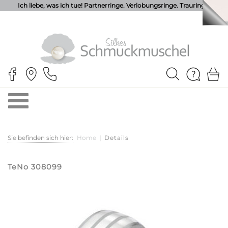
Ich liebe, was ich tue! Partnerringe. Verlobungsringe. Trauringe.
Sie befinden sich hier:
Home
|
Details
TeNo 308099