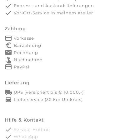
done
Express- und Auslandslieferungen
done
Vor-Ort-Service in meinem Atelier
Zahlung
payment
Vorkasse
euro_symbol
Barzahlung
markunread
Rechnung
touch_app
Nachnahme
credit_card
PayPal
Lieferung
local_shipping
UPS (versichert bis € 10.000,-)
directions_car
Lieferservice (30 km Umkreis)
Hilfe & Kontakt
done
Service-Hotline
done
WhatsApp