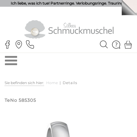
Ich liebe, was ich tue! Partnerringe. Verlobungsringe. Trauringe.
Sie befinden sich hier:
Home
|
Details
TeNo 585305