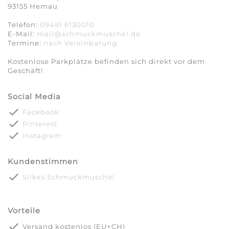
93155 Hemau
Telefon:
09491 6130010
E-Mail:
mail@schmuckmuschel.de
Termine:
nach Vereinbarung​​​​​​​
Kostenlose Parkplätze befinden sich direkt vor dem
Geschäft!
Social Media
done
Facebook
done
Pinterest
done
Instagram
Kundenstimmen
done
Silkes Schmuckmuschel
Vorteile
done
Versand kostenlos (EU+CH)