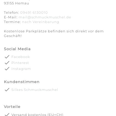
93155 Hemau
Telefon:
09491 6130010
E-Mail:
mail@schmuckmuschel.de
Termine:
nach Vereinbarung​​​​​​​
Kostenlose Parkplätze befinden sich direkt vor dem
Geschäft!
Social Media
done
Facebook
done
Pinterest
done
Instagram
Kundenstimmen
done
Silkes Schmuckmuschel
Vorteile
done
Versand kostenlos (EU+CH)