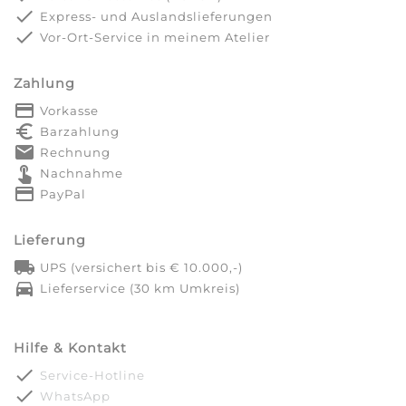
done
Express- und Auslandslieferungen
done
Vor-Ort-Service in meinem Atelier
Zahlung
payment
Vorkasse
euro_symbol
Barzahlung
markunread
Rechnung
touch_app
Nachnahme
credit_card
PayPal
Lieferung
local_shipping
UPS (versichert bis € 10.000,-)
directions_car
Lieferservice (30 km Umkreis)
Hilfe & Kontakt
done
Service-Hotline
done
WhatsApp