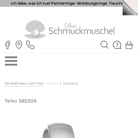
Ich liebe, was ich tue! Partnerringe. Verlobungsringe. Trauringe.
Sie befinden sich hier:
Home
|
Details
TeNo 585309