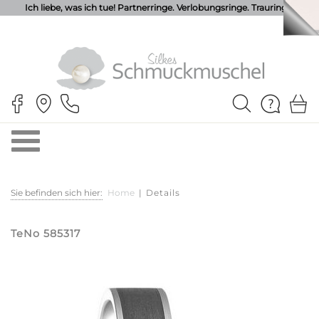
Ich liebe, was ich tue! Partnerringe. Verlobungsringe. Trauringe.
Sie befinden sich hier:
Home
|
Details
TeNo 585317