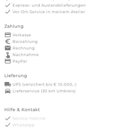
done
Express- und Auslandslieferungen
done
Vor-Ort-Service in meinem Atelier
Zahlung
payment
Vorkasse
euro_symbol
Barzahlung
markunread
Rechnung
touch_app
Nachnahme
credit_card
PayPal
Lieferung
local_shipping
UPS (versichert bis € 10.000,-)
directions_car
Lieferservice (30 km Umkreis)
Hilfe & Kontakt
done
Service-Hotline
done
WhatsApp