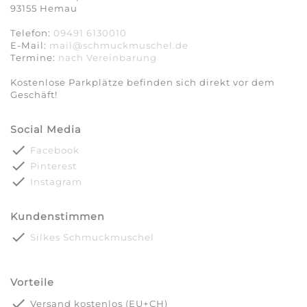
93155 Hemau
Telefon:
09491 6130010
E-Mail:
mail@schmuckmuschel.de
Termine:
nach Vereinbarung​​​​​​​
Kostenlose Parkplätze befinden sich direkt vor dem
Geschäft!
Social Media
done
Facebook
done
Pinterest
done
Instagram
Kundenstimmen
done
Silkes Schmuckmuschel
Vorteile
done
Versand kostenlos (EU+CH)