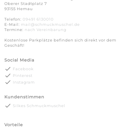
Oberer Stadtplatz 7
93155 Hemau
Telefon:
09491 6130010
E-Mail:
mail@schmuckmuschel.de
Termine:
nach Vereinbarung​​​​​​​
Kostenlose Parkplätze befinden sich direkt vor dem
Geschäft!
Social Media
done
Facebook
done
Pinterest
done
Instagram
Kundenstimmen
done
Silkes Schmuckmuschel
Vorteile