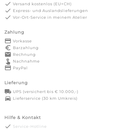
done
Versand kostenlos (EU+CH)
done
Express- und Auslandslieferungen
done
Vor-Ort-Service in meinem Atelier
Zahlung
payment
Vorkasse
euro_symbol
Barzahlung
markunread
Rechnung
touch_app
Nachnahme
credit_card
PayPal
Lieferung
local_shipping
UPS (versichert bis € 10.000,-)
directions_car
Lieferservice (30 km Umkreis)
Hilfe & Kontakt
done
Service-Hotline