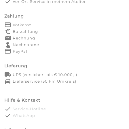
done
Vor-Ort-Service in meinem Atelier
Zahlung
payment
Vorkasse
euro_symbol
Barzahlung
markunread
Rechnung
touch_app
Nachnahme
credit_card
PayPal
Lieferung
local_shipping
UPS (versichert bis € 10.000,-)
directions_car
Lieferservice (30 km Umkreis)
Hilfe & Kontakt
done
Service-Hotline
done
WhatsApp