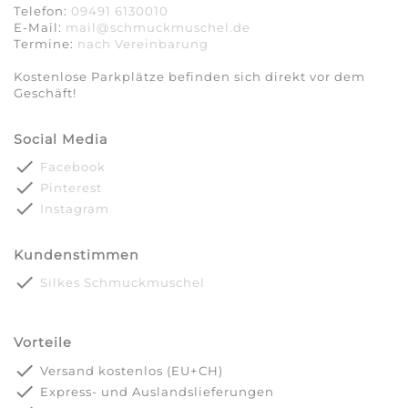
Telefon:
09491 6130010
E-Mail:
mail@schmuckmuschel.de
Termine:
nach Vereinbarung​​​​​​​
Kostenlose Parkplätze befinden sich direkt vor dem
Geschäft!
Social Media
done
Facebook
done
Pinterest
done
Instagram
Kundenstimmen
done
Silkes Schmuckmuschel
Vorteile
done
Versand kostenlos (EU+CH)
done
Express- und Auslandslieferungen