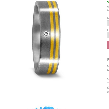
i
R
G
P
S
T
m