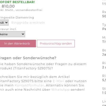
SOFORT BESTELLBAR!
tr
810,00
€
nkl. MwSt., versandkostenfrei
R
50
ingweite Damenring
Ringgröße ermitteln
T
Pa
ravur incl.
Ma
Ti
B
J
Fragen oder Sonderwünsche?
Ri
Sie haben Sonderwünsche oder Fragen zu diesem
2
rodukt (TitanFactory 529075)?
R
chreiben Sie mir bezüglich dem Artikel
5
itanFactory 529075 bitte eine
E-Mail
oder nutzen
Sie mein
Kontaktformular
. Alternativ können Sie
St
ir auch eine Nachricht über
WhatsApp
senden!
1 
Li
c