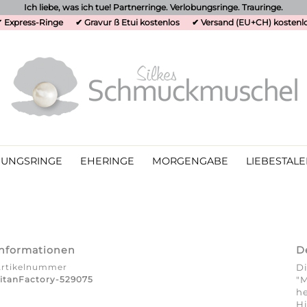
Ich liebe, was ich tue! Partnerringe. Verlobungsringe. Trauringe.
 Express-Ringe
✔ Gravur ß Etui kostenlos
✔ Versand (EU+CH) kostenl
UNGSRINGE
EHERINGE
MORGENGABE
LIEBESTALE
Informationen
D
Artikelnummer
Di
itanFactory-529075
"M
he
Hi