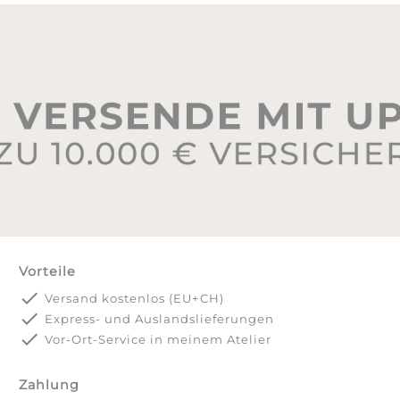
Vorteile
done
Versand kostenlos (EU+CH)
done
Express- und Auslandslieferungen
done
Vor-Ort-Service in meinem Atelier
Zahlung