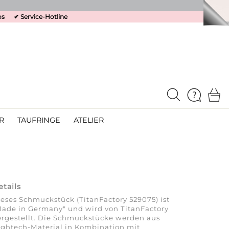
os
✔
Service-Hotline
R
TAUFRINGE
ATELIER
etails
eses Schmuckstück (TitanFactory 529075) ist
ade in Germany" und wird von TitanFactory
rgestellt. Die Schmuckstücke werden aus
ghtech-Material in Kombination mit