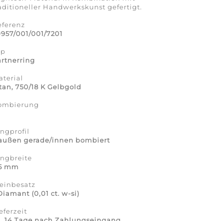
aditioneller Handwerkskunst gefertigt.
eferenz
957/001/001/7201
yp
rtnerring
terial
tan, 750/18 K Gelbgold
ombierung
a
ngprofil
 außen gerade/innen bombiert
ingbreite
,5 mm
einbesatz
Diamant (0,01 ct. w-si)
eferzeit
a. 14 Tage nach Zahlungseingang