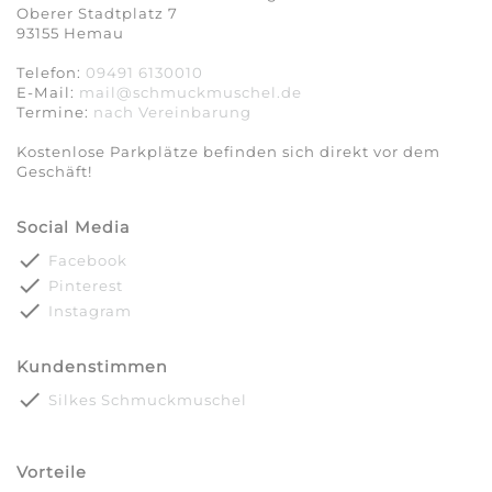
Oberer Stadtplatz 7
93155 Hemau
Telefon:
09491 6130010
E-Mail:
mail@schmuckmuschel.de
Termine:
nach Vereinbarung​​​​​​​
Kostenlose Parkplätze befinden sich direkt vor dem
Geschäft!
Social Media
done
Facebook
done
Pinterest
done
Instagram
Kundenstimmen
done
Silkes Schmuckmuschel
Vorteile