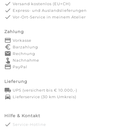
done
Versand kostenlos (EU+CH)
done
Express- und Auslandslieferungen
done
Vor-Ort-Service in meinem Atelier
Zahlung
payment
Vorkasse
euro_symbol
Barzahlung
markunread
Rechnung
touch_app
Nachnahme
credit_card
PayPal
Lieferung
local_shipping
UPS (versichert bis € 10.000,-)
directions_car
Lieferservice (30 km Umkreis)
Hilfe & Kontakt
done
Service-Hotline