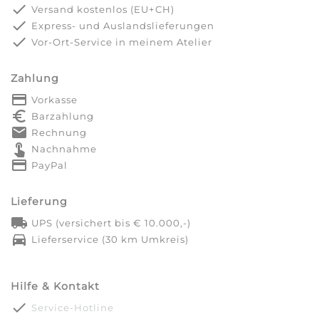
done
Versand kostenlos (EU+CH)
done
Express- und Auslandslieferungen
done
Vor-Ort-Service in meinem Atelier
Zahlung
payment
Vorkasse
euro_symbol
Barzahlung
markunread
Rechnung
touch_app
Nachnahme
credit_card
PayPal
Lieferung
local_shipping
UPS (versichert bis € 10.000,-)
directions_car
Lieferservice (30 km Umkreis)
Hilfe & Kontakt
done
Service-Hotline