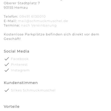
Oberer Stadtplatz 7
93155 Hemau
Telefon:
09491 6130010
E-Mail:
mail@schmuckmuschel.de
Termine:
nach Vereinbarung​​​​​​​
Kostenlose Parkplätze befinden sich direkt vor dem
Geschäft!
Social Media
done
Facebook
done
Pinterest
done
Instagram
Kundenstimmen
done
Silkes Schmuckmuschel
Vorteile