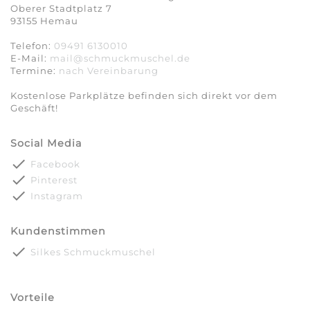
Oberer Stadtplatz 7
93155 Hemau
Telefon:
09491 6130010
E-Mail:
mail@schmuckmuschel.de
Termine:
nach Vereinbarung​​​​​​​
Kostenlose Parkplätze befinden sich direkt vor dem
Geschäft!
Social Media
done
Facebook
done
Pinterest
done
Instagram
Kundenstimmen
done
Silkes Schmuckmuschel
Vorteile