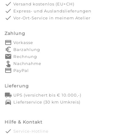
done
Versand kostenlos (EU+CH)
done
Express- und Auslandslieferungen
done
Vor-Ort-Service in meinem Atelier
Zahlung
payment
Vorkasse
euro_symbol
Barzahlung
markunread
Rechnung
touch_app
Nachnahme
credit_card
PayPal
Lieferung
local_shipping
UPS (versichert bis € 10.000,-)
directions_car
Lieferservice (30 km Umkreis)
Hilfe & Kontakt
done
Service-Hotline