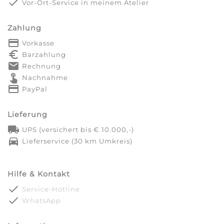
done
Vor-Ort-Service in meinem Atelier
Zahlung
payment
Vorkasse
euro_symbol
Barzahlung
markunread
Rechnung
touch_app
Nachnahme
credit_card
PayPal
Lieferung
local_shipping
UPS (versichert bis € 10.000,-)
directions_car
Lieferservice (30 km Umkreis)
Hilfe & Kontakt
done
Service-Hotline
done
WhatsApp