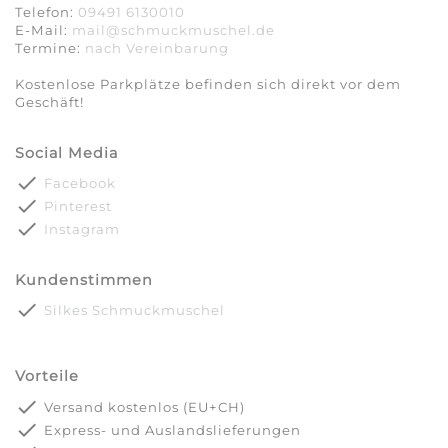
Telefon:
09491 6130010
E-Mail:
mail@schmuckmuschel.de
Termine:
nach Vereinbarung​​​​​​​
Kostenlose Parkplätze befinden sich direkt vor dem
Geschäft!
Social Media
done
Facebook
done
Pinterest
done
Instagram
Kundenstimmen
done
Silkes Schmuckmuschel
Vorteile
done
Versand kostenlos (EU+CH)
done
Express- und Auslandslieferungen