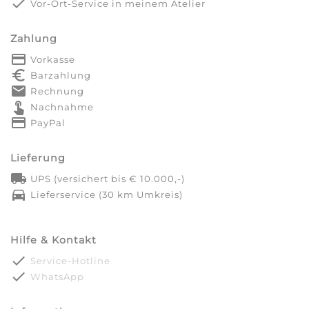
done
Vor-Ort-Service in meinem Atelier
Zahlung
payment
Vorkasse
euro_symbol
Barzahlung
markunread
Rechnung
touch_app
Nachnahme
credit_card
PayPal
Lieferung
local_shipping
UPS (versichert bis € 10.000,-)
directions_car
Lieferservice (30 km Umkreis)
Hilfe & Kontakt
done
Service-Hotline
done
WhatsApp