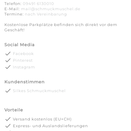
Telefon:
09491 6130010
E-Mail:
mail@schmuckmuschel.de
Termine:
nach Vereinbarung​​​​​​​
Kostenlose Parkplätze befinden sich direkt vor dem
Geschäft!
Social Media
done
Facebook
done
Pinterest
done
Instagram
Kundenstimmen
done
Silkes Schmuckmuschel
Vorteile
done
Versand kostenlos (EU+CH)
done
Express- und Auslandslieferungen