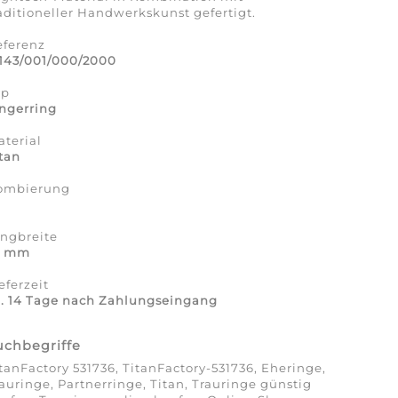
aditioneller Handwerkskunst gefertigt.
eferenz
1143/001/000/2000
yp
ngerring
terial
tan
ombierung
a
ingbreite
0 mm
eferzeit
a. 14 Tage nach Zahlungseingang
uchbegriffe
tanFactory 531736, TitanFactory-531736, Eheringe,
auringe, Partnerringe, Titan, Trauringe günstig