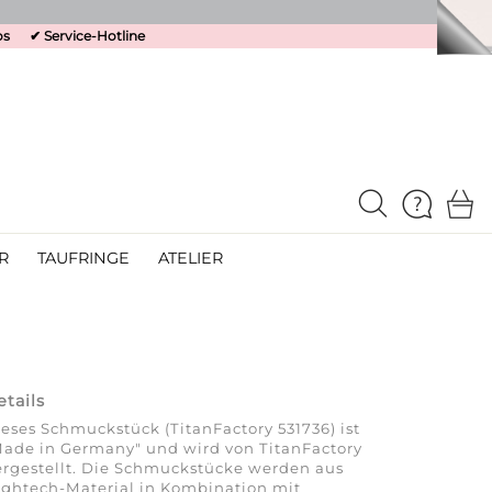
os
✔
Service-Hotline
R
TAUFRINGE
ATELIER
etails
eses Schmuckstück (TitanFactory 531736) ist
ade in Germany" und wird von TitanFactory
rgestellt. Die Schmuckstücke werden aus
ghtech-Material in Kombination mit