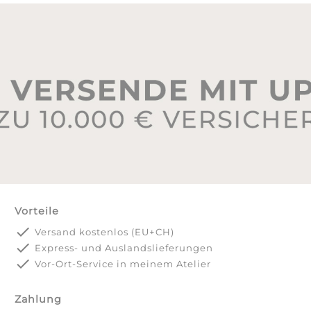
Vorteile
done
Versand kostenlos (EU+CH)
done
Express- und Auslandslieferungen
done
Vor-Ort-Service in meinem Atelier
Zahlung