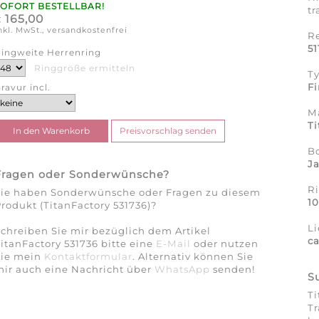
SOFORT BESTELLBAR!
tr
165,00
€
nkl. MwSt., versandkostenfrei
R
5
ingweite Herrenring
Ringgröße ermitteln
T
Fi
ravur incl.
Ma
Ti
B
J
Fragen oder Sonderwünsche?
R
Sie haben Sonderwünsche oder Fragen zu diesem
1
rodukt (TitanFactory 531736)?
Li
chreiben Sie mir bezüglich dem Artikel
c
itanFactory 531736 bitte eine
E-Mail
oder nutzen
Sie mein
Kontaktformular
. Alternativ können Sie
ir auch eine Nachricht über
WhatsApp
senden!
S
Ti
Tr