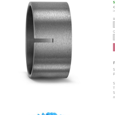
i
R
G
P
S
T
m