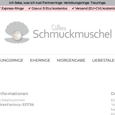
Ich liebe, was ich tue! Partnerringe. Verlobungsringe. Trauringe.
 Express-Ringe
✔ Gravur ß Etui kostenlos
✔ Versand (EU+CH) kostenl
UNGSRINGE
EHERINGE
MORGENGABE
LIEBESTALE
Informationen
D
Artikelnummer
Di
itanFactory-531736
"M
he
Hi