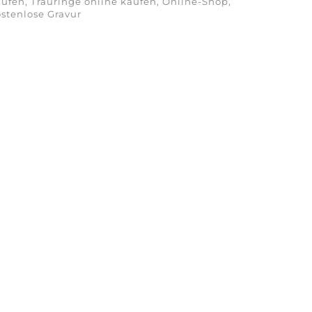
ufen, Trauringe online kaufen, Online-Shop,
stenlose Gravur