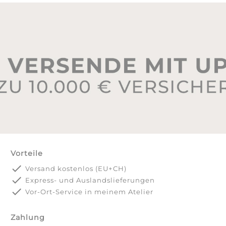
Vorteile
done
Versand kostenlos (EU+CH)
done
Express- und Auslandslieferungen
done
Vor-Ort-Service in meinem Atelier
Zahlung