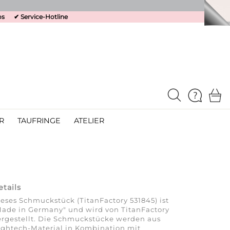
os
✔
Service-Hotline
R
TAUFRINGE
ATELIER
etails
eses Schmuckstück (TitanFactory 531845) ist
ade in Germany" und wird von TitanFactory
rgestellt. Die Schmuckstücke werden aus
ghtech-Material in Kombination mit