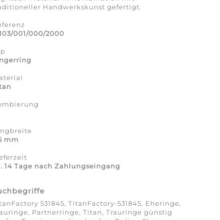
aditioneller Handwerkskunst gefertigt.
eferenz
1103/001/000/2000
yp
ngerring
terial
tan
ombierung
a
ingbreite
,5 mm
eferzeit
a. 14 Tage nach Zahlungseingang
uchbegriffe
tanFactory 531845, TitanFactory-531845, Eheringe,
auringe, Partnerringe, Titan, Trauringe günstig