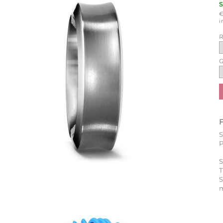
i
R
G
P
S
T
m