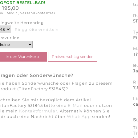
SOFORT BESTELLBAR!
tr
195,00
€
nkl. MwSt., versandkostenfrei
R
5
ingweite Herrenring
Ringgröße ermitteln
T
Fi
ravur incl.
Ma
Ti
B
J
Fragen oder Sonderwünsche?
R
Sie haben Sonderwünsche oder Fragen zu diesem
7
rodukt (TitanFactory 531845)?
Li
chreiben Sie mir bezüglich dem Artikel
c
itanFactory 531845 bitte eine
E-Mail
oder nutzen
Sie mein
Kontaktformular
. Alternativ können Sie
ir auch eine Nachricht über
WhatsApp
senden!
S
Ti
Tr