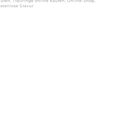
ufen, Trauringe online kaufen, Online-Shop,
stenlose Gravur