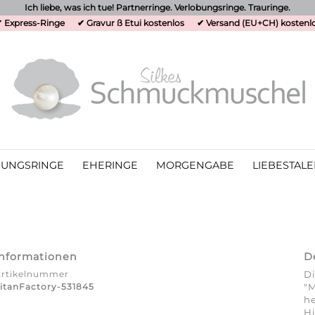
Ich liebe, was ich tue! Partnerringe. Verlobungsringe. Trauringe.
 Express-Ringe
✔ Gravur ß Etui kostenlos
✔ Versand (EU+CH) kostenl
UNGSRINGE
EHERINGE
MORGENGABE
LIEBESTALE
Informationen
D
Artikelnummer
Di
itanFactory-531845
"M
he
Hi